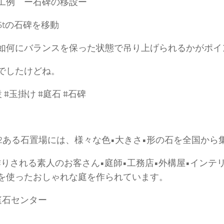
工例 ー石碑の移設ー
6tの石碑を移動
如何にバランスを保った状態で吊り上げられるかがポイ
でしたけどね。
 #玉掛け #庭石 #石碑
0m2ある石置場には、様々な色•大きさ•形の石を全国か
庭作りされる素人のお客さん•庭師•工務店•外構屋•インテ
を使ったおしゃれな庭を作られています。
庭石センター