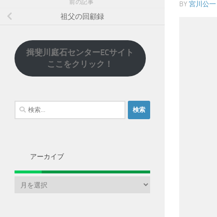
前の記事
BY
宮川公一
祖父の回顧録
揖斐川庭石センターECサイト
ここをクリック！
検
索:
アーカイブ
ア
ー
カ
イ