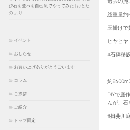
過去の施
び石を並べを自己流でやってみた | おとた
の
より
総重量約
玉掛けで
イベント
ヒヤヒヤ
おしらせ
#石碑移設
お買い上げありがとうごいます
コラム
約840
ご挨拶
DIYで
んが、石
ご紹介
#揖斐川
トップ固定