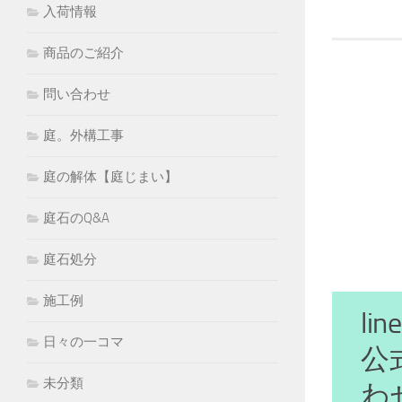
入荷情報
商品のご紹介
問い合わせ
庭。外構工事
庭の解体【庭じまい】
庭石のQ&A
庭石処分
施工例
l
日々の一コマ
公
未分類
わ