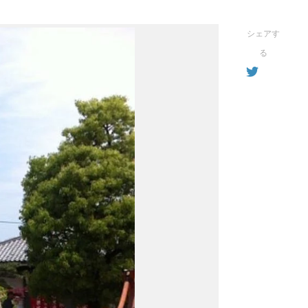
シェアす
る