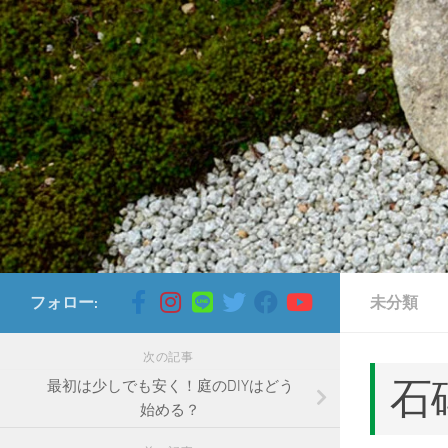
コンテンツへスキップ
フォロー:
未分類
次の記事
石
最初は少しでも安く！庭のDIYはどう
始める？