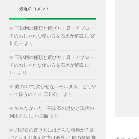
ブ
最近のコメント
玉砂利の種類と選び方｜庭・アプロー
チのおしゃれな使い方を石屋が解説
に
宮
川公一
より
玉砂利の種類と選び方｜庭・アプロー
チのおしゃれな使い方を石屋が解説
に
Tim
より
庭のDIYで欠かせないモルタル、どうや
って扱うの？
に
宮川公一
より
知らなかった！割栗石の歴史と現代の
利用方法
に
小鹿徹
より
飛び石の置き方にはどんな種類が？庭
づくりをお考えの方は必見
に
庭の整備 飛