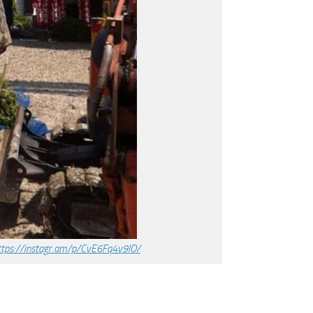
ttps://instagr.am/p/CvE6Fq4v9IO/