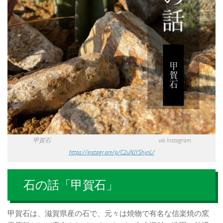
甲賀石 via Instagram
https://instagr.am/p/C2uNJYShynL/
石の話「甲賀石」
甲賀石は、滋賀県産の石で、元々は焼物で有名な信楽焼の窯