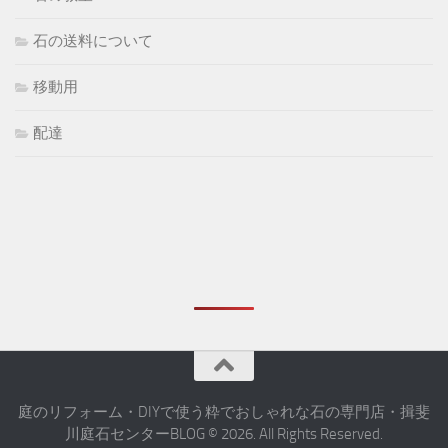
石の送料について
移動用
配達
庭のリフォーム・DIYで使う粋でおしゃれな石の専門店・揖斐
川庭石センターBLOG © 2026. All Rights Reserved.