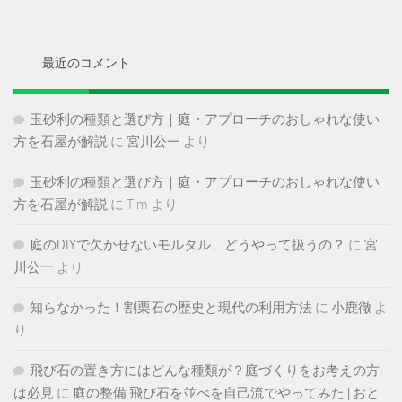
カ
イ
ブ
最近のコメント
玉砂利の種類と選び方｜庭・アプローチのおしゃれな使い
方を石屋が解説
に
宮川公一
より
玉砂利の種類と選び方｜庭・アプローチのおしゃれな使い
方を石屋が解説
に
Tim
より
庭のDIYで欠かせないモルタル、どうやって扱うの？
に
宮
川公一
より
知らなかった！割栗石の歴史と現代の利用方法
に
小鹿徹
よ
り
飛び石の置き方にはどんな種類が？庭づくりをお考えの方
は必見
に
庭の整備 飛び石を並べを自己流でやってみた | おと