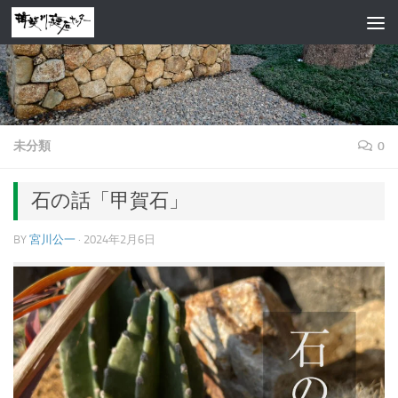
コンテンツへスキップ
未分類
0
石の話「甲賀石」
BY
宮川公一
·
2024年2月6日