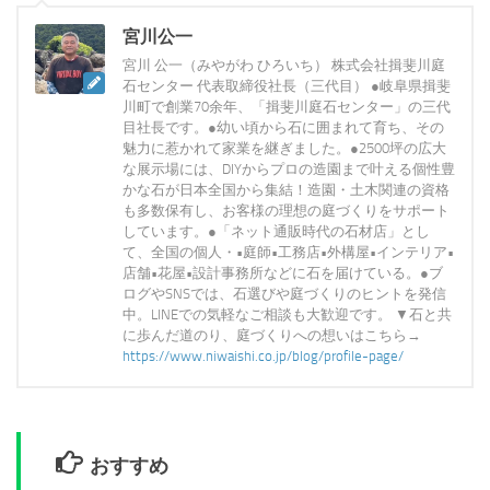
宮川公一
宮川 公一（みやがわ ひろいち） 株式会社揖斐川庭
石センター 代表取締役社長（三代目） ●岐阜県揖斐
川町で創業70余年、「揖斐川庭石センター」の三代
目社長です。●幼い頃から石に囲まれて育ち、その
魅力に惹かれて家業を継ぎました。●2500坪の広大
な展示場には、DIYからプロの造園まで叶える個性豊
かな石が日本全国から集結！造園・土木関連の資格
も多数保有し、お客様の理想の庭づくりをサポート
しています。●「ネット通販時代の石材店」とし
て、全国の個人・•庭師•工務店•外構屋•インテリア•
店舗•花屋•設計事務所などに石を届けている。●ブ
ログやSNSでは、石選びや庭づくりのヒントを発信
中。LINEでの気軽なご相談も大歓迎です。 ▼石と共
に歩んだ道のり、庭づくりへの想いはこちら→
https://www.niwaishi.co.jp/blog/profile-page/
おすすめ