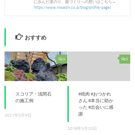
に歩んだ道のり、庭づくりへの想いはこちら→
https://www.niwaishi.co.jp/blog/profile-page/
おすすめ
0
0
スコリア・浅間石
#焼肉 #おつかれ
の施工例
さん #本当に助か
った #出会いに感
謝
2021年5月9日
2018年3月20日