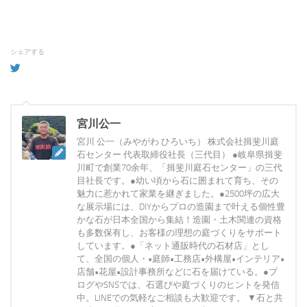
シェアする
宮川公一
宮川 公一（みやがわ ひろいち） 株式会社揖斐川庭
石センター 代表取締役社長（三代目） ●岐阜県揖斐
川町で創業70余年、「揖斐川庭石センター」の三代
目社長です。●幼い頃から石に囲まれて育ち、その
魅力に惹かれて家業を継ぎました。●2500坪の広大
な展示場には、DIYからプロの造園まで叶える個性豊
かな石が日本全国から集結！造園・土木関連の資格
も多数保有し、お客様の理想の庭づくりをサポート
しています。●「ネット通販時代の石材店」とし
て、全国の個人・•庭師•工務店•外構屋•インテリア•
店舗•花屋•設計事務所などに石を届けている。●ブ
ログやSNSでは、石選びや庭づくりのヒントを発信
中。LINEでの気軽なご相談も大歓迎です。 ▼石と共