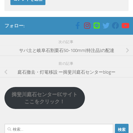
フォロー:
次の記事
サバ土と岐阜石割栗石50-100mm(特注品)の配達
前の記事
庭石撤去・灯篭移設 ー揖斐川庭石センターblogー
揖斐川庭石センターECサイト
ここをクリック！
検