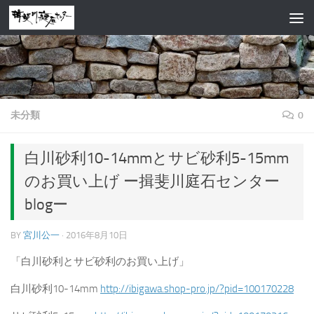
コンテンツへスキップ
未分類
0
白川砂利10-14mmとサビ砂利5-15mm
のお買い上げ ー揖斐川庭石センター
blogー
BY
宮川公一
·
2016年8月10日
「白川砂利とサビ砂利のお買い上げ」
白川砂利10-14mm
http://ibigawa.shop-pro.jp/?pid=100170228