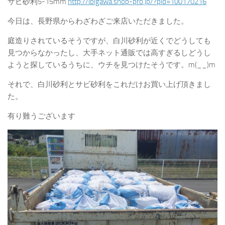
サビ砂利5-15mm
http://ibigawa.shop-pro.jp/?pid=100170216
今日は、長野県からわざわざご来店いただきました。
庭造りされているそうですが、白川砂利が近くでどうしても
見つからなかったし、大手ネット通販では高すぎるしどうし
ようと探しているうちに、ウチを見つけたそうです。m(__)m
それで、白川砂利とサビ砂利をこれだけお買い上げ頂きまし
た。
有り難うございます