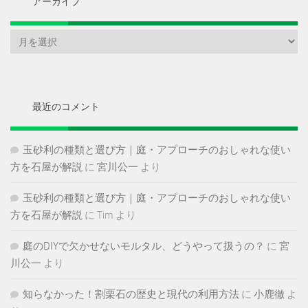
アーカイブ
ア
ー
カ
イ
ブ
最近のコメント
玉砂利の種類と選び方｜庭・アプローチのおしゃれな使い
方を石屋が解説
に
宮川公一
より
玉砂利の種類と選び方｜庭・アプローチのおしゃれな使い
方を石屋が解説
に
Tim
より
庭のDIYで欠かせないモルタル、どうやって扱うの？
に
宮
川公一
より
知らなかった！割栗石の歴史と現代の利用方法
に
小鹿徹
よ