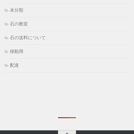
未分類
石の教室
石の送料について
移動用
配達