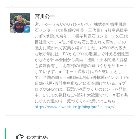
宮川公一
宮川 公一（みやがわ ひろいち） 株式会社揖斐川庭
石センター 代表取締役社長（三代目） ●岐阜県揖斐
川町で創業70余年、「揖斐川庭石センター」の三代
目社長です。●幼い頃から石に囲まれて育ち、その
魅力に惹かれて家業を継ぎました。●2500坪の広大
な展示場には、DIYからプロの造園まで叶える個性豊
かな石が日本全国から集結！造園・土木関連の資格
も多数保有し、お客様の理想の庭づくりをサポート
しています。●「ネット通販時代の石材店」とし
て、全国の個人・•庭師•工務店•外構屋•インテリア•
店舗•花屋•設計事務所などに石を届けている。●ブ
ログやSNSでは、石選びや庭づくりのヒントを発信
中。LINEでの気軽なご相談も大歓迎です。 ▼石と共
に歩んだ道のり、庭づくりへの想いはこちら→
https://www.niwaishi.co.jp/blog/profile-page/
おすすめ