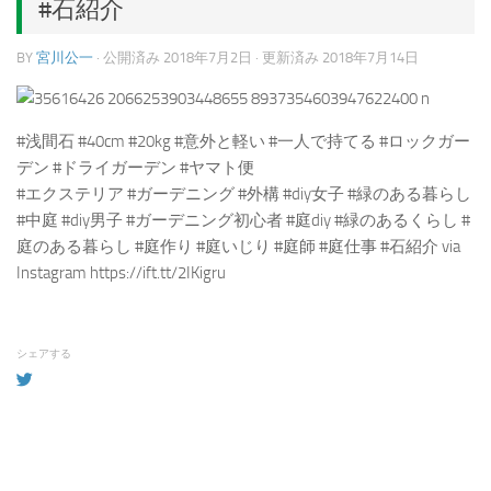
#石紹介
BY
宮川公一
· 公開済み
2018年7月2日
· 更新済み
2018年7月14日
#浅間石 #40cm #20kg #意外と軽い #一人で持てる #ロックガー
デン #ドライガーデン #ヤマト便
#エクステリア #ガーデニング #外構 #diy女子 #緑のある暮らし
#中庭 #diy男子 #ガーデニング初心者 #庭diy #緑のあるくらし #
庭のある暮らし #庭作り #庭いじり #庭師 #庭仕事 #石紹介 via
Instagram https://ift.tt/2IKigru
シェアする