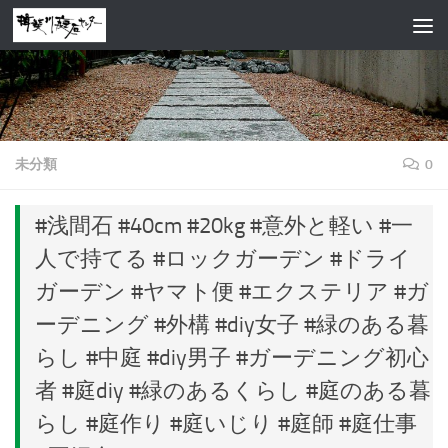
コンテンツへスキップ
未分類
0
#浅間石 #40cm #20kg #意外と軽い #一
人で持てる #ロックガーデン #ドライ
ガーデン #ヤマト便 #エクステリア #ガ
ーデニング #外構 #diy女子 #緑のある暮
らし #中庭 #diy男子 #ガーデニング初心
者 #庭diy #緑のあるくらし #庭のある暮
らし #庭作り #庭いじり #庭師 #庭仕事