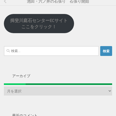
池田・六ノ井の石張り 石張り開始
揖斐川庭石センターECサイト
ここをクリック！
検
索:
アーカイブ
ア
ー
カ
イ
ブ
最近のコメント