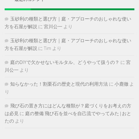
玉砂利の種類と選び方｜庭・アプローチのおしゃれな使い
方を石屋が解説
に
宮川公一
より
玉砂利の種類と選び方｜庭・アプローチのおしゃれな使い
方を石屋が解説
に
Tim
より
庭のDIYで欠かせないモルタル、どうやって扱うの？
に
宮
川公一
より
知らなかった！割栗石の歴史と現代の利用方法
に
小鹿徹
よ
り
飛び石の置き方にはどんな種類が？庭づくりをお考えの方
は必見
に
庭の整備 飛び石を並べを自己流でやってみた | おと
たの
より