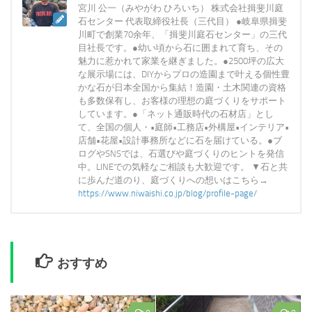
宮川 公一（みやがわ ひろいち） 株式会社揖斐川庭
石センター 代表取締役社長（三代目） ●岐阜県揖斐
川町で創業70余年、「揖斐川庭石センター」の三代
目社長です。●幼い頃から石に囲まれて育ち、その
魅力に惹かれて家業を継ぎました。●2500坪の広大
な展示場には、DIYからプロの造園まで叶える個性豊
かな石が日本全国から集結！造園・土木関連の資格
も多数保有し、お客様の理想の庭づくりをサポート
しています。●「ネット通販時代の石材店」とし
て、全国の個人・•庭師•工務店•外構屋•インテリア•
店舗•花屋•設計事務所などに石を届けている。●ブ
ログやSNSでは、石選びや庭づくりのヒントを発信
中。LINEでの気軽なご相談も大歓迎です。 ▼石と共
に歩んだ道のり、庭づくりへの想いはこちら→
https://www.niwaishi.co.jp/blog/profile-page/
おすすめ