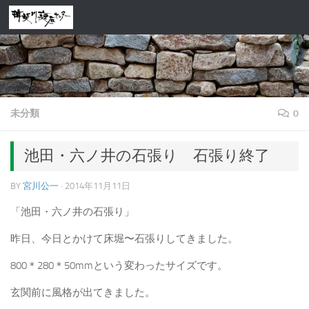
コンテンツへスキップ
未分類
0
池田・六ノ井の石張り 石張り終了
BY
宮川公一
·
2014年11月11日
「池田・六ノ井の石張り」
昨日、今日とかけて床堀〜石張りしてきました。
800＊280＊50mmという変わったサイズです。
玄関前に風格が出てきました。