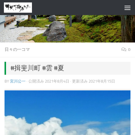
コンテンツへスキップ
日々の一コマ
0
#揖斐川町 #雲 #夏
BY
宮川公一
· 公開済み
2021年8月4日
· 更新済み
2021年8月15日