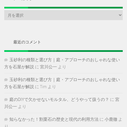
ア
ー
カ
イ
ブ
最近のコメント
玉砂利の種類と選び方｜庭・アプローチのおしゃれな使い
方を石屋が解説
に
宮川公一
より
玉砂利の種類と選び方｜庭・アプローチのおしゃれな使い
方を石屋が解説
に
Tim
より
庭のDIYで欠かせないモルタル、どうやって扱うの？
に
宮
川公一
より
知らなかった！割栗石の歴史と現代の利用方法
に
小鹿徹
よ
り