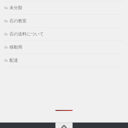
未分類
石の教室
石の送料について
移動用
配達