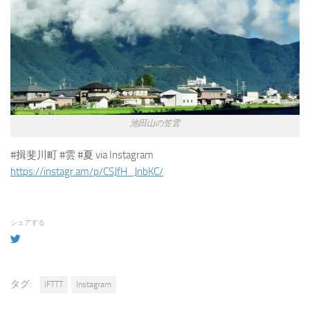
池田山の笠雲
#揖斐川町 #雲 #夏 via Instagram
https://instagr.am/p/CSJfH_JnbKC/
シェアする
タグ:
IFTTT
Instagram