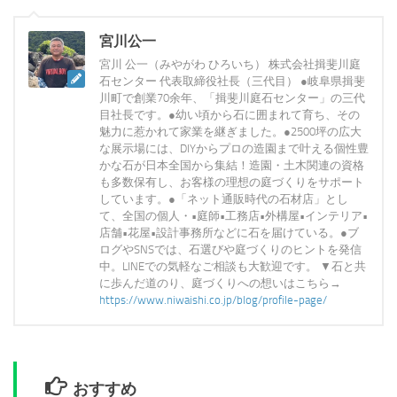
宮川公一
宮川 公一（みやがわ ひろいち） 株式会社揖斐川庭
石センター 代表取締役社長（三代目） ●岐阜県揖斐
川町で創業70余年、「揖斐川庭石センター」の三代
目社長です。●幼い頃から石に囲まれて育ち、その
魅力に惹かれて家業を継ぎました。●2500坪の広大
な展示場には、DIYからプロの造園まで叶える個性豊
かな石が日本全国から集結！造園・土木関連の資格
も多数保有し、お客様の理想の庭づくりをサポート
しています。●「ネット通販時代の石材店」とし
て、全国の個人・•庭師•工務店•外構屋•インテリア•
店舗•花屋•設計事務所などに石を届けている。●ブ
ログやSNSでは、石選びや庭づくりのヒントを発信
中。LINEでの気軽なご相談も大歓迎です。 ▼石と共
に歩んだ道のり、庭づくりへの想いはこちら→
https://www.niwaishi.co.jp/blog/profile-page/
おすすめ