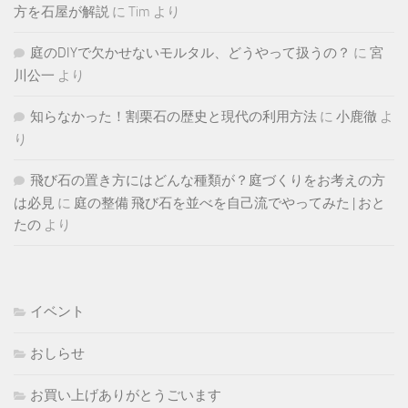
方を石屋が解説
に
Tim
より
庭のDIYで欠かせないモルタル、どうやって扱うの？
に
宮
川公一
より
知らなかった！割栗石の歴史と現代の利用方法
に
小鹿徹
よ
り
飛び石の置き方にはどんな種類が？庭づくりをお考えの方
は必見
に
庭の整備 飛び石を並べを自己流でやってみた | おと
たの
より
イベント
おしらせ
お買い上げありがとうごいます