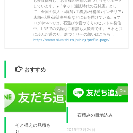
も多数保有し、お客様の理想の庭づくりをサポート
しています。●「ネット通販時代の石材店」とし
て、全国の個人・•庭師•工務店•外構屋•インテリア•
店舗•花屋•設計事務所などに石を届けている。●ブ
ログやSNSでは、石選びや庭づくりのヒントを発信
中。LINEでの気軽なご相談も大歓迎です。 ▼石と共
に歩んだ道のり、庭づくりへの想いはこちら→
https://www.niwaishi.co.jp/blog/profile-page/
おすすめ
0
0
石積みの目地込み
そと構えの見積も
2015年3月24日
り