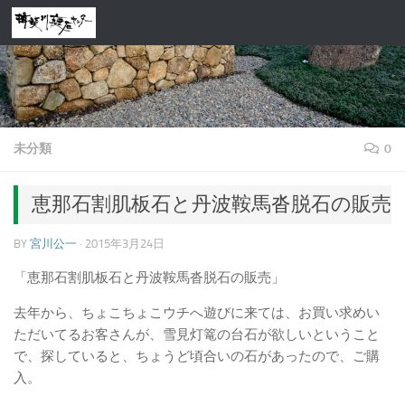
コンテンツへスキップ
未分類
0
恵那石割肌板石と丹波鞍馬沓脱石の販売
BY
宮川公一
·
2015年3月24日
「恵那石割肌板石と丹波鞍馬沓脱石の販売」
去年から、ちょこちょこウチへ遊びに来ては、お買い求めい
ただいてるお客さんが、雪見灯篭の台石が欲しいということ
で、探していると、ちょうど頃合いの石があったので、ご購
入。