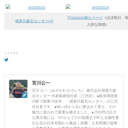
?Facebook個人ページ
（ほぼ毎日、
揖斐川庭石センターHP
人的な雑感）
シェアする
宮川公一
宮川 公一（みやがわ ひろいち） 株式会社揖斐川庭
石センター 代表取締役社長（三代目） ●岐阜県揖斐
川町で創業70余年、「揖斐川庭石センター」の三代
目社長です。●幼い頃から石に囲まれて育ち、その
魅力に惹かれて家業を継ぎました。●2500坪の広大
な展示場には、DIYからプロの造園まで叶える個性豊
かな石が日本全国から集結！造園・土木関連の資格