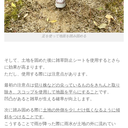
足を使って地面を踏み固める
そして、土地を固めた後に雑草防止シートを使用するとさら
に効果が高まります。
ただし、使用する際には注意点があります。
最初の注意点は
切り株などの尖っているものをきちんと取り
除き、スコップを使用して地面を平らにすること
です。
凹凸があると雑草が生える確率が向上します。
次に踏み固める際に
土地の外側を少しだけ低くなるように傾
斜をつけることです
。
こうすることで雨が降った際に雨水が土地の外に流れてい