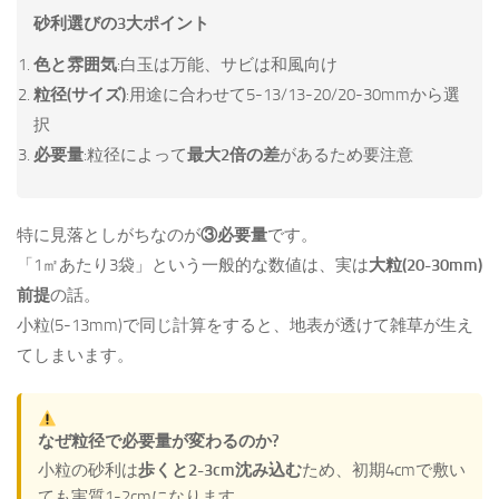
砂利選びの3大ポイント
色と雰囲気
:白玉は万能、サビは和風向け
粒径(サイズ)
:用途に合わせて5-13/13-20/20-30mmから選
択
必要量
:粒径によって
最大2倍の差
があるため要注意
特に見落としがちなのが
③必要量
です。
「1㎡あたり3袋」という一般的な数値は、実は
大粒(20-30mm)
前提
の話。
小粒(5-13mm)で同じ計算をすると、地表が透けて雑草が生え
てしまいます。
なぜ粒径で必要量が変わるのか?
小粒の砂利は
歩くと2-3cm沈み込む
ため、初期4cmで敷い
ても実質1-2cmになります。