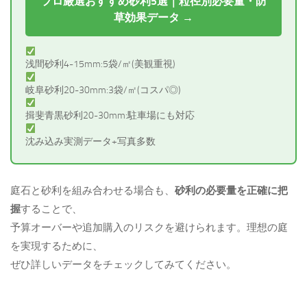
プロ厳選おすすめ砂利5選｜粒径別必要量・防
草効果データ →
浅間砂利4-15mm:5袋/㎡(美観重視)
岐阜砂利20-30mm:3袋/㎡(コスパ◎)
揖斐青黒砂利20-30mm:駐車場にも対応
沈み込み実測データ+写真多数
庭石と砂利を組み合わせる場合も、
砂利の必要量を正確に把
握
することで、
予算オーバーや追加購入のリスクを避けられます。理想の庭
を実現するために、
ぜひ詳しいデータをチェックしてみてください。