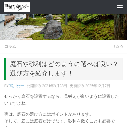
コンテンツへスキップ
コラム
0
庭石や砂利はどのように選べば良い？
選び方を紹介します！
BY
宮川公一
· 公開済み
2021年9月28日
· 更新済み
2025年12月7日
せっかく庭石を設置するなら、見栄えが良いように設置した
いですよね。
実は、庭石の選び方にはポイントがあります。
そして、庭には庭石だけでなく、砂利を敷くことも必要で