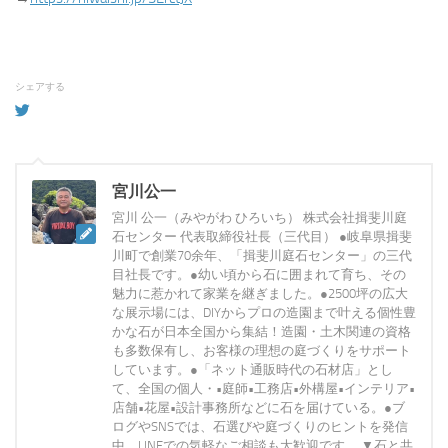
シェアする
宮川公一
宮川 公一（みやがわ ひろいち） 株式会社揖斐川庭
石センター 代表取締役社長（三代目） ●岐阜県揖斐
川町で創業70余年、「揖斐川庭石センター」の三代
目社長です。●幼い頃から石に囲まれて育ち、その
魅力に惹かれて家業を継ぎました。●2500坪の広大
な展示場には、DIYからプロの造園まで叶える個性豊
かな石が日本全国から集結！造園・土木関連の資格
も多数保有し、お客様の理想の庭づくりをサポート
しています。●「ネット通販時代の石材店」とし
て、全国の個人・•庭師•工務店•外構屋•インテリア•
店舗•花屋•設計事務所などに石を届けている。●ブ
ログやSNSでは、石選びや庭づくりのヒントを発信
中。LINEでの気軽なご相談も大歓迎です。 ▼石と共