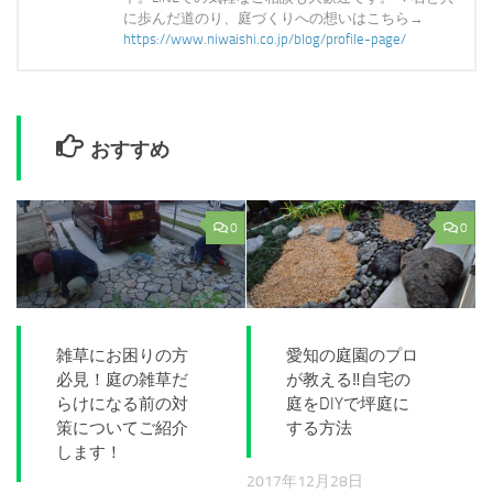
に歩んだ道のり、庭づくりへの想いはこちら→
https://www.niwaishi.co.jp/blog/profile-page/
おすすめ
0
0
雑草にお困りの方
愛知の庭園のプロ
必見！庭の雑草だ
が教える‼自宅の
らけになる前の対
庭をDIYで坪庭に
策についてご紹介
する方法
します！
2017年12月28日