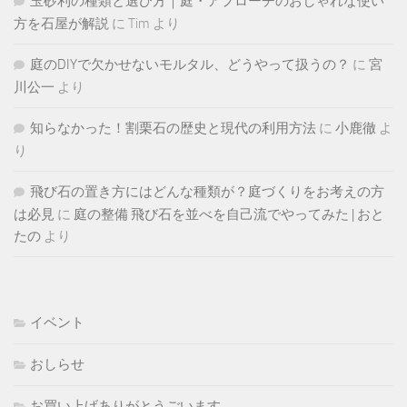
玉砂利の種類と選び方｜庭・アプローチのおしゃれな使い
方を石屋が解説
に
Tim
より
庭のDIYで欠かせないモルタル、どうやって扱うの？
に
宮
川公一
より
知らなかった！割栗石の歴史と現代の利用方法
に
小鹿徹
よ
り
飛び石の置き方にはどんな種類が？庭づくりをお考えの方
は必見
に
庭の整備 飛び石を並べを自己流でやってみた | おと
たの
より
イベント
おしらせ
お買い上げありがとうごいます