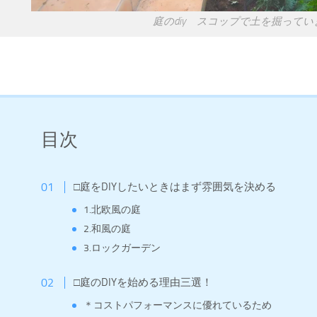
庭のdiy スコップで土を掘ってい
目次
□庭をDIYしたいときはまず雰囲気を決める
1.北欧風の庭
2.和風の庭
3.ロックガーデン
□庭のDIYを始める理由三選！
＊コストパフォーマンスに優れているため