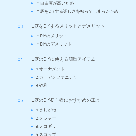
＊自由度が高いため
＊庭をDIYする楽しさを知ってしまったため
□庭をDIYするメリットとデメリット
＊DIYのメリット
＊DIYのデメリット
□庭のDIYに使える簡単アイテム
1.オーナメント
2.ガーデンファニチャー
3.砂利
□庭のDIY初心者におすすめの工具
1.さしがね
2.メジャー
3.ノコギリ
4.スコップ