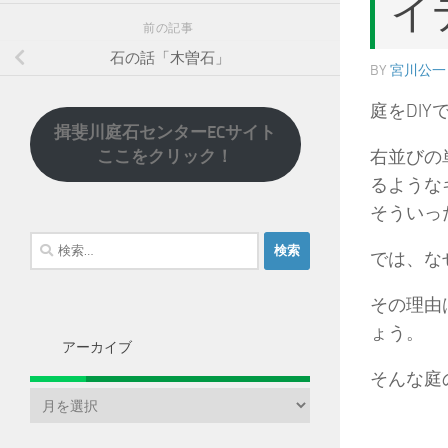
イ
前の記事
石の話「木曽石」
BY
宮川公一
庭をDI
揖斐川庭石センターECサイト
右並びの
ここをクリック！
るような
そういっ
検
では、な
索:
その理由
ょう。
アーカイブ
そんな庭
ア
ー
カ