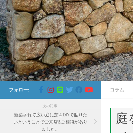
コンテンツへスキップ
フォロー:
コラム
次の記事
庭
新築されて広い庭に芝をDIYで貼りた
いということでご来店&ご相談があり
ました。