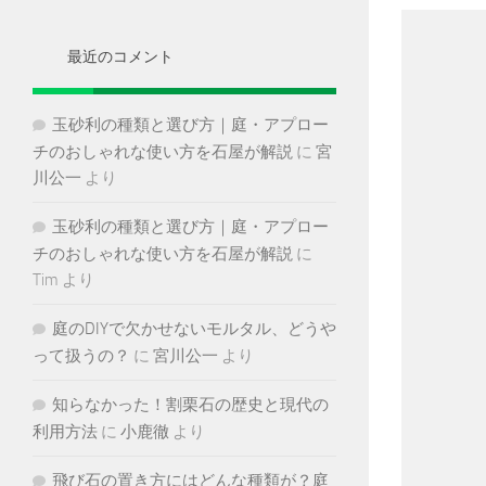
イ
ブ
最近のコメント
玉砂利の種類と選び方｜庭・アプロー
チのおしゃれな使い方を石屋が解説
に
宮
川公一
より
玉砂利の種類と選び方｜庭・アプロー
チのおしゃれな使い方を石屋が解説
に
Tim
より
庭のDIYで欠かせないモルタル、どうや
って扱うの？
に
宮川公一
より
知らなかった！割栗石の歴史と現代の
利用方法
に
小鹿徹
より
飛び石の置き方にはどんな種類が？庭