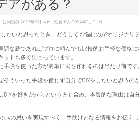
デアがある？
· 公開済み
2023年8月14日
· 更新済み
2024年3月31日
Yでしたいと思ったとき、どうしても悩むのがオリジナリ
単調な庭であればプロに頼んでも比較的お手軽な価格に
キットも多く出回っています。
た手段を使った方が簡単に庭を作れるのは当たり前です
ぜそういった手段を使わず自分でDIYをしたいと思うの
はDIYを好きだからという方も含め、本質的な理由は自
のdiyの思いを実現すべく、手助けとなる情報をお伝え