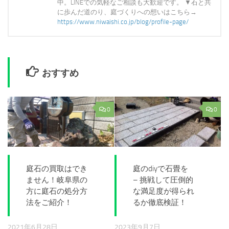
中。LINEでの気軽なご相談も大歓迎です。 ▼石と共
に歩んだ道のり、庭づくりへの想いはこちら→
https://www.niwaishi.co.jp/blog/profile-page/
おすすめ
0
0
庭石の買取はでき
庭のdiyで石畳を
ません！岐阜県の
– 挑戦して圧倒的
方に庭石の処分方
な満足度が得られ
法をご紹介！
るか徹底検証！
2021年6月28日
2023年9月7日