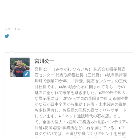
シェアする
宮川公一
宮川 公一（みやがわ ひろいち） 株式会社揖斐川庭
石センター 代表取締役社長（三代目） ●岐阜県揖斐
川町で創業70余年、「揖斐川庭石センター」の三代
目社長です。●幼い頃から石に囲まれて育ち、その
魅力に惹かれて家業を継ぎました。●2500坪の広大
な展示場には、DIYからプロの造園まで叶える個性豊
かな石が日本全国から集結！造園・土木関連の資格
も多数保有し、お客様の理想の庭づくりをサポート
しています。●「ネット通販時代の石材店」とし
て、全国の個人・•庭師•工務店•外構屋•インテリア•
店舗•花屋•設計事務所などに石を届けている。●ブ
ログやSNSでは、石選びや庭づくりのヒントを発信