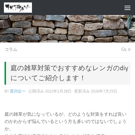
コンテンツへスキップ
コラム
0
庭の雑草対策でおすすめなレンガのdiy
についてご紹介します！
BY
宮川公一
· 公開済み
2022年2月28日
· 更新済み
2026年7月25日
庭の雑草が気になっているが、どのような対策をすれば良い
のかわからず悩んでいるという方も多いのではないでしょう
か。