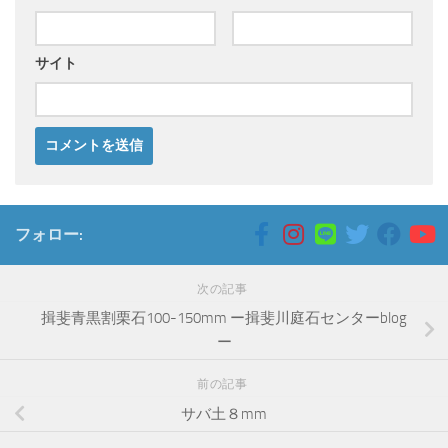
サイト
フォロー:
次の記事
揖斐青黒割栗石100-150mm ー揖斐川庭石センターblog
ー
前の記事
サバ土８mm