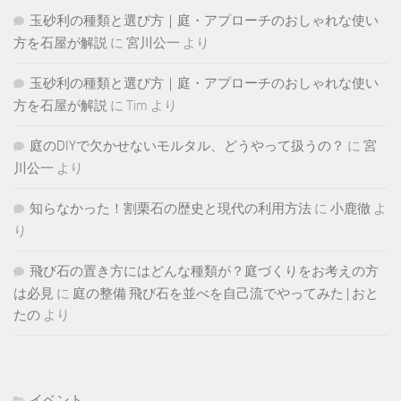
玉砂利の種類と選び方｜庭・アプローチのおしゃれな使い
方を石屋が解説
に
宮川公一
より
玉砂利の種類と選び方｜庭・アプローチのおしゃれな使い
方を石屋が解説
に
Tim
より
庭のDIYで欠かせないモルタル、どうやって扱うの？
に
宮
川公一
より
知らなかった！割栗石の歴史と現代の利用方法
に
小鹿徹
よ
り
飛び石の置き方にはどんな種類が？庭づくりをお考えの方
は必見
に
庭の整備 飛び石を並べを自己流でやってみた | おと
たの
より
イベント