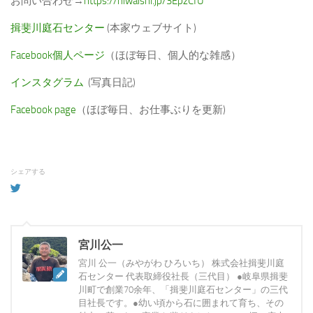
お問い合わせ→
https://niwaishi.jp/3EpzCfU
揖斐川庭石センター
(本家ウェブサイト)
Facebook個人ページ
（ほぼ毎日、個人的な雑感）
インスタグラム
(写真日記)
Facebook page
（ほぼ毎日、お仕事ぶりを更新)
シェアする
宮川公一
宮川 公一（みやがわ ひろいち） 株式会社揖斐川庭
石センター 代表取締役社長（三代目） ●岐阜県揖斐
川町で創業70余年、「揖斐川庭石センター」の三代
目社長です。●幼い頃から石に囲まれて育ち、その