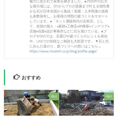
魅力に惹かれて家業を継ぎました。●2500坪の広大
な展示場には、DIYからプロの造園まで叶える個性豊
かな石が日本全国から集結！造園・土木関連の資格
も多数保有し、お客様の理想の庭づくりをサポート
しています。●「ネット通販時代の石材店」とし
て、全国の個人・•庭師•工務店•外構屋•インテリア•
店舗•花屋•設計事務所などに石を届けている。●ブ
ログやSNSでは、石選びや庭づくりのヒントを発信
中。LINEでの気軽なご相談も大歓迎です。 ▼石と共
に歩んだ道のり、庭づくりへの想いはこちら→
https://www.niwaishi.co.jp/blog/profile-page/
おすすめ
0
0