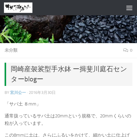
コンテンツへスキップ
未分類
0
岡崎産袈裟型手水鉢 ー揖斐川庭石セン
ターblogー
BY
宮川公一
·
2016年3月30日
「サバ土 ８mm」
通常扱っているサバ土は20mmという規格で、20mmくらいの
粒が入っています。
この8mmに土は、さらにふるいをかけて、細かい土に仕上げ