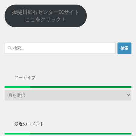
揖斐川庭石センターECサイト
ここをクリック！
検
索:
アーカイブ
ア
ー
カ
イ
ブ
最近のコメント