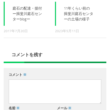
庭石の配達・据付
11年くらい前の
ー揖斐川庭石セン
揖斐川庭石センタ
ターblogー
ーの土場の様子
2017年7月20日
2023年5月11日
コメントを残す
コメント
※
名前
※
メール
※