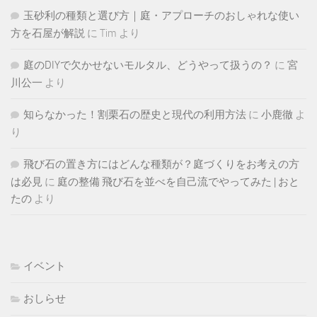
玉砂利の種類と選び方｜庭・アプローチのおしゃれな使い
方を石屋が解説
に
Tim
より
庭のDIYで欠かせないモルタル、どうやって扱うの？
に
宮
川公一
より
知らなかった！割栗石の歴史と現代の利用方法
に
小鹿徹
よ
り
飛び石の置き方にはどんな種類が？庭づくりをお考えの方
は必見
に
庭の整備 飛び石を並べを自己流でやってみた | おと
たの
より
イベント
おしらせ