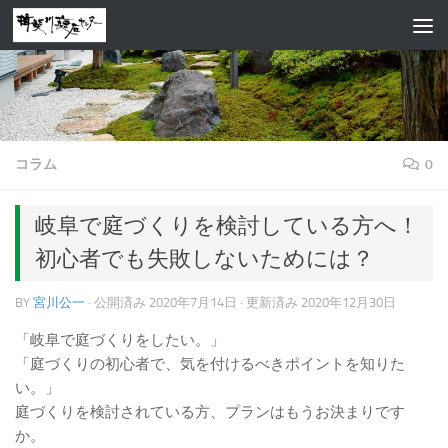
コンテンツへスキップ
コラム
0
岐阜で庭づくりを検討している方へ！
初心者でも失敗しないためには？
BY
宮川公一
· 公開済み
2020年7月14日
· 更新済み
2020年12月30日
「岐阜で庭づくりをしたい。」
「庭づくりの初心者で、気を付けるべきポイントを知りた
い。」
庭づくりを検討されている方、プランはもうお決まりです
か。