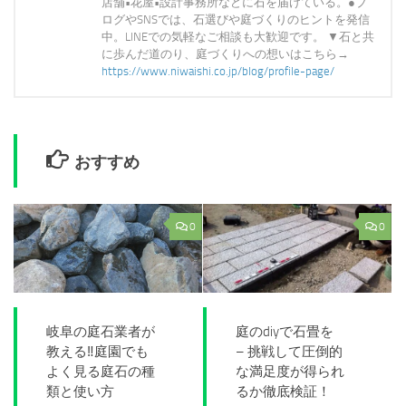
店舗•花屋•設計事務所などに石を届けている。●ブ
ログやSNSでは、石選びや庭づくりのヒントを発信
中。LINEでの気軽なご相談も大歓迎です。 ▼石と共
に歩んだ道のり、庭づくりへの想いはこちら→
https://www.niwaishi.co.jp/blog/profile-page/
おすすめ
0
0
岐阜の庭石業者が
庭のdiyで石畳を
教える‼庭園でも
– 挑戦して圧倒的
よく見る庭石の種
な満足度が得られ
類と使い方
るか徹底検証！