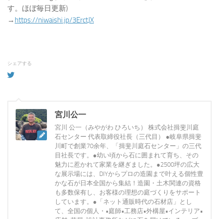
す。ほぼ毎日更新)
→
https://niwaishi.jp/3ErctJX
シェアする
宮川公一
宮川 公一（みやがわ ひろいち） 株式会社揖斐川庭
石センター 代表取締役社長（三代目） ●岐阜県揖斐
川町で創業70余年、「揖斐川庭石センター」の三代
目社長です。●幼い頃から石に囲まれて育ち、その
魅力に惹かれて家業を継ぎました。●2500坪の広大
な展示場には、DIYからプロの造園まで叶える個性豊
かな石が日本全国から集結！造園・土木関連の資格
も多数保有し、お客様の理想の庭づくりをサポート
しています。●「ネット通販時代の石材店」とし
て、全国の個人・•庭師•工務店•外構屋•インテリア•