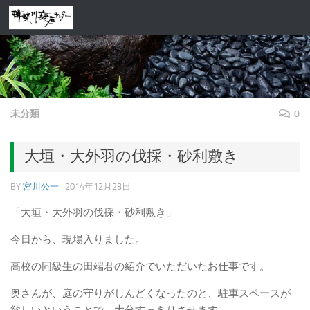
コンテンツへスキップ
未分類
0
大垣・大外羽の伐採・砂利敷き
BY
宮川公一
·
2014年12月23日
「大垣・大外羽の伐採・砂利敷き」
今日から、現場入りました。
高校の同級生の田端君の紹介でいただいたお仕事です。
奥さんが、庭の守りがしんどくなったのと、駐車スペースが