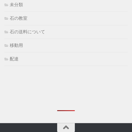
未分類
石の教室
石の送料について
移動用
配達