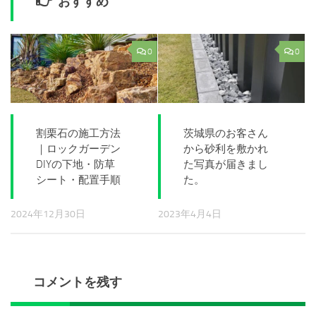
おすすめ
0
0
割栗石の施工方法
茨城県のお客さん
｜ロックガーデン
から砂利を敷かれ
DIYの下地・防草
た写真が届きまし
シート・配置手順
た。
2024年12月30日
2023年4月4日
コメントを残す