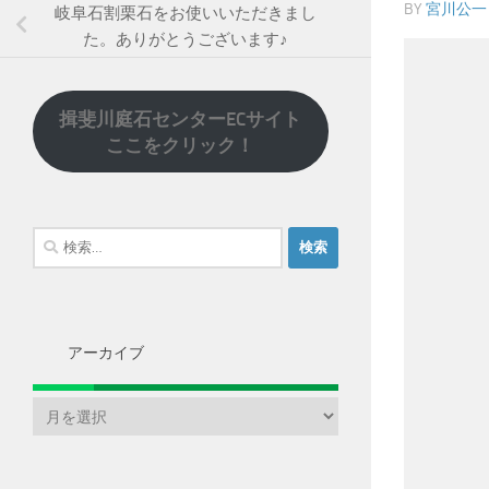
BY
宮川公一
岐阜石割栗石をお使いいただきまし
た。ありがとうございます♪
揖斐川庭石センターECサイト
ここをクリック！
検
索:
アーカイブ
ア
ー
カ
イ