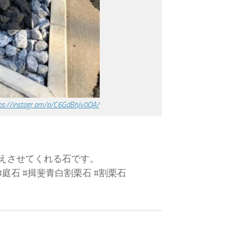
ps://instagr.am/p/C6GdBhJv0QA/
えさせてくれる石です。
 #庭石 #揖斐青白割栗石 #割栗石