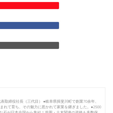
代表取締役社長（三代目） ●岐阜県揖斐川町で創業70余年、
まれて育ち、その魅力に惹かれて家業を継ぎました。●2500
かな石が日本全国から集結！造園・土木関連の資格も多数保