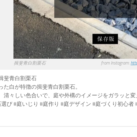
揖斐青白割栗石 from Instagram:
htt
揖斐青白割栗石
った白が特徴の揖斐青白割栗石。
、清々しい色合いで、庭や外構のイメージをガラッと変
 #石選び #庭いじり #庭作り #庭デザイン #庭づくり初心者