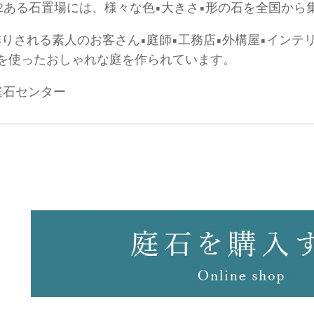
0m2ある石置場には、様々な色•大きさ•形の石を全国か
庭作りされる素人のお客さん•庭師•工務店•外構屋•インテ
を使ったおしゃれな庭を作られています。
庭石センター