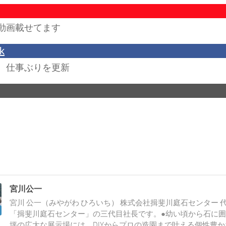
動画載せてます
k
、仕事ぶりを更新
宮川公一
宮川 公一（みやがわ ひろいち） 株式会社揖斐川庭石センター 
「揖斐川庭石センター」の三代目社長です。●幼い頃から石に囲
坪の広大な展示場には、DIYからプロの造園まで叶える個性豊