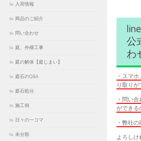
入荷情報
商品のご紹介
l
問い合わせ
公
庭。外構工事
わ
庭の解体【庭じまい】
・スマホ
庭石のQ&A
り取りが
庭石処分
・問い合
施工例
ができる
日々の一コマ
・弊社の
未分類
よろしけ