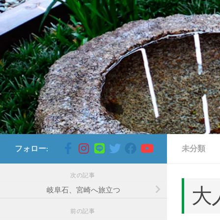
コンテンツへスキップ
フォロー:
未分類
次の記事
大
岐阜石、宮崎へ旅立つ
前の記事