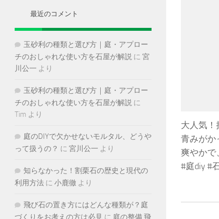
ブ
最近のコメント
玉砂利の種類と選び方｜庭・アプロー
チのおしゃれな使い方を石屋が解説
に
宮
川公一
より
玉砂利の種類と選び方｜庭・アプロー
チのおしゃれな使い方を石屋が解説
に
Tim
より
大人気！
庭のDIYで欠かせないモルタル、どうや
青みがか
って扱うの？
に
宮川公一
より
爽やかで
#庭diy
知らなかった！割栗石の歴史と現代の
利用方法
に
小鹿徹
より
飛び石の置き方にはどんな種類が？庭
づくりをお考えの方は必見
に
庭の整備 飛