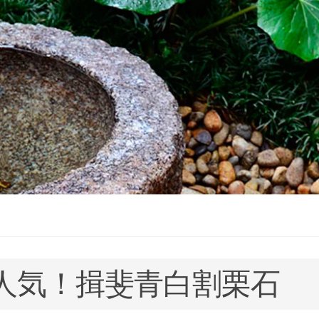
人気！揖斐青白割栗石