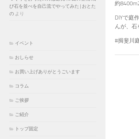
約840
び石を並べを自己流でやってみた | おとた
の
より
DIYで
んが、石
#揖斐川
イベント
おしらせ
お買い上げありがとうごいます
コラム
ご挨拶
ご紹介
トップ固定