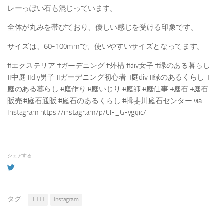
レーっぽい石も混じっています。
全体が丸みを帯びており、優しい感じを受ける印象です。
サイズは、60-100mmで、使いやすいサイズとなってます。
#エクステリア #ガーデニング #外構 #diy女子 #緑のある暮らし
#中庭 #diy男子 #ガーデニング初心者 #庭diy #緑のあるくらし #
庭のある暮らし #庭作り #庭いじり #庭師 #庭仕事 #庭石 #庭石
販売 #庭石通販 #庭石のあるくらし #揖斐川庭石センター via
Instagram https://instagr.am/p/CJ-_G-ygqic/
シェアする
タグ:
IFTTT
Instagram