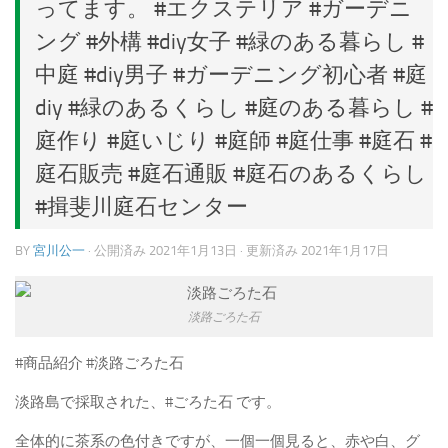
ってます。 #エクステリア #ガーデニ
ング #外構 #diy女子 #緑のある暮らし #
中庭 #diy男子 #ガーデニング初心者 #庭
diy #緑のあるくらし #庭のある暮らし #
庭作り #庭いじり #庭師 #庭仕事 #庭石 #
庭石販売 #庭石通販 #庭石のあるくらし
#揖斐川庭石センター
BY
宮川公一
· 公開済み
2021年1月13日
· 更新済み
2021年1月17日
淡路ごろた石
#商品紹介 #淡路ごろた石
淡路島で採取された、#ごろた石 です。
全体的に茶系の色付きですが、一個一個見ると、赤や白、グ