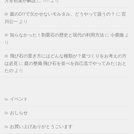
方を石屋が解説
に
Tim
より
庭のDIYで欠かせないモルタル、どうやって扱うの？
に
宮
川公一
より
知らなかった！割栗石の歴史と現代の利用方法
に
小鹿徹
よ
り
飛び石の置き方にはどんな種類が？庭づくりをお考えの方
は必見
に
庭の整備 飛び石を並べを自己流でやってみた | おと
たの
より
イベント
おしらせ
お買い上げありがとうごいます