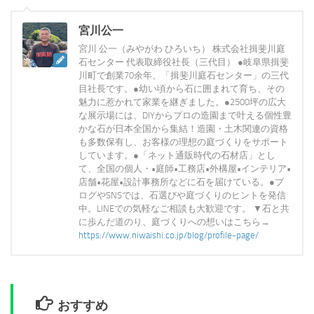
宮川公一
宮川 公一（みやがわ ひろいち） 株式会社揖斐川庭
石センター 代表取締役社長（三代目） ●岐阜県揖斐
川町で創業70余年、「揖斐川庭石センター」の三代
目社長です。●幼い頃から石に囲まれて育ち、その
魅力に惹かれて家業を継ぎました。●2500坪の広大
な展示場には、DIYからプロの造園まで叶える個性豊
かな石が日本全国から集結！造園・土木関連の資格
も多数保有し、お客様の理想の庭づくりをサポート
しています。●「ネット通販時代の石材店」とし
て、全国の個人・•庭師•工務店•外構屋•インテリア•
店舗•花屋•設計事務所などに石を届けている。●ブ
ログやSNSでは、石選びや庭づくりのヒントを発信
中。LINEでの気軽なご相談も大歓迎です。 ▼石と共
に歩んだ道のり、庭づくりへの想いはこちら→
https://www.niwaishi.co.jp/blog/profile-page/
おすすめ