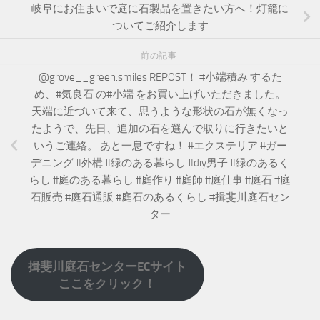
岐阜にお住まいで庭に石製品を置きたい方へ！灯籠に
ついてご紹介します
前の記事
@grove__green.smiles REPOST！ #小端積み するた
め、#気良石 の#小端 をお買い上げいただきました。
天端に近づいて来て、思うような形状の石が無くなっ
たようで、先日、追加の石を選んで取りに行きたいと
いうご連絡。 あと一息ですね！ #エクステリア #ガー
デニング #外構 #緑のある暮らし #diy男子 #緑のあるく
らし #庭のある暮らし #庭作り #庭師 #庭仕事 #庭石 #庭
石販売 #庭石通販 #庭石のあるくらし #揖斐川庭石セン
ター
揖斐川庭石センターECサイト
ここをクリック！