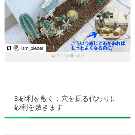
diyで小さな庭つくり
3.砂利を敷く：穴を掘る代わりに
砂利を敷きます