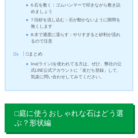
6.石を敷く：ゴムハンマーで叩きながら敷き詰
めましょう
7.珪砂を流し込む：石が動かないように隙間を
無くします
8.水で適度に濡らす：やりすぎると砂利が流れ
るので注意
□まとめ
line(ライン)を使われてる方は、ぜひ、弊社の公
式LINE公式アカウントに「友だち登録」して、
気楽に問い合わせしてみてください。
□庭に使うおしゃれな石はどう選
ぶ？形状編