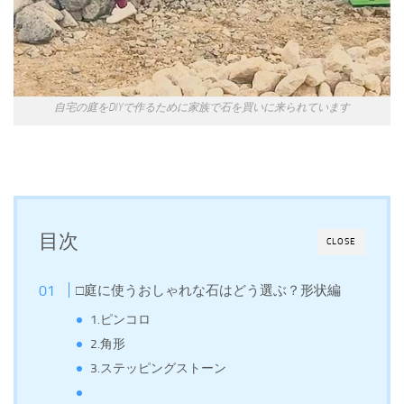
自宅の庭をDIYで作るために家族で石を買いに来られています
目次
CLOSE
□庭に使うおしゃれな石はどう選ぶ？形状編
1.ピンコロ
2.角形
3.ステッピングストーン