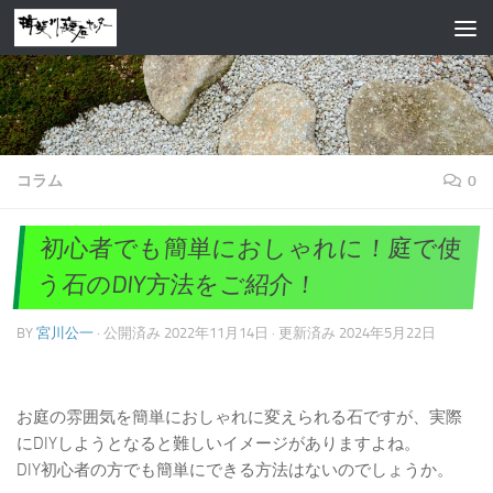
コンテンツへスキップ
コラム
0
初心者でも簡単におしゃれに！庭で使
う石のDIY方法をご紹介！
BY
宮川公一
· 公開済み
2022年11月14日
· 更新済み
2024年5月22日
お庭の雰囲気を簡単におしゃれに変えられる石ですが、実際
にDIYしようとなると難しいイメージがありますよね。
DIY初心者の方でも簡単にできる方法はないのでしょうか。