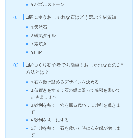
4.パズルストーン
□庭に使うおしゃれな石はどう選ぶ？材質編
1.天然石
2.磁気タイル
3.素焼き
4.FRP
□庭つくり初心者でも簡単！おしゃれな石のDIY
方法とは？
1.石を敷き詰めるデザインを決める
2.仮置きをする：石の縁に沿って輪郭を書いて
おきましょう
3.砂利を敷く：穴を掘る代わりに砂利を敷きま
す
4.砂利を均一にする
5.珪砂を敷く：石を敷いた時に安定感が増しま
す