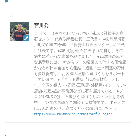
宮川公一
宮川 公一（みやがわ ひろいち） 株式会社揖斐川庭
石センター 代表取締役社長（三代目） ●岐阜県揖斐
川町で創業70余年、「揖斐川庭石センター」の三代
目社長です。●幼い頃から石に囲まれて育ち、その
魅力に惹かれて家業を継ぎました。●2500坪の広大
な展示場には、DIYからプロの造園まで叶える個性豊
かな石が日本全国から集結！造園・土木関連の資格
も多数保有し、お客様の理想の庭づくりをサポート
しています。●「ネット通販時代の石材店」とし
て、全国の個人・•庭師•工務店•外構屋•インテリア•
店舗•花屋•設計事務所などに石を届けている。●ブ
ログやSNSでは、石選びや庭づくりのヒントを発信
中。LINEでの気軽なご相談も大歓迎です。 ▼石と共
に歩んだ道のり、庭づくりへの想いはこちら→
https://www.niwaishi.co.jp/blog/profile-page/