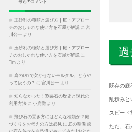
ブ
最近のコメント
玉砂利の種類と選び方｜庭・アプロー
チのおしゃれな使い方を石屋が解説
に
宮
川公一
より
玉砂利の種類と選び方｜庭・アプロー
過
チのおしゃれな使い方を石屋が解説
に
Tim
より
庭のDIYで欠かせないモルタル、どうや
って扱うの？
に
宮川公一
より
既存の庭
知らなかった！割栗石の歴史と現代の
乱積みと
利用方法
に
小鹿徹
より
スピード
飛び石の置き方にはどんな種類が？庭
づくりをお考えの方は必見
に
庭の整備 飛
ただ、石
び石を並べを自己流でやってみた | おとた