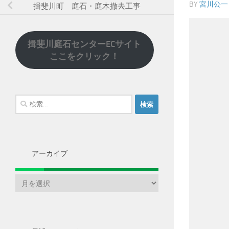
BY
宮川公一
揖斐川町 庭石・庭木撤去工事
揖斐川庭石センターECサイト
ここをクリック！
検
索:
アーカイブ
ア
ー
カ
イ