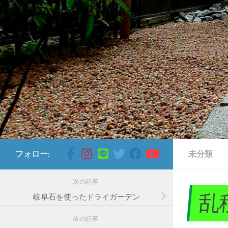
コンテンツへスキップ
フォロー:
未分類
次の記事
乱
岐阜石を使ったドライガーデン
前の記事