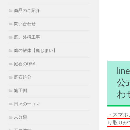
商品のご紹介
問い合わせ
庭。外構工事
庭の解体【庭じまい】
庭石のQ&A
l
庭石処分
公
施工例
わ
日々の一コマ
・スマホ
未分類
り取りが