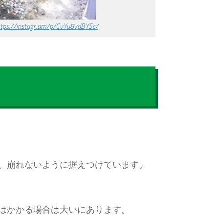
ttps://instagr.am/p/CvYu8vdBYSc/
、崩れないように据えつけています。
はかかる場合は大いにあります。