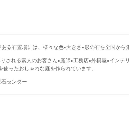
0m2ある石置場には、様々な色•大きさ•形の石を全国か
庭作りされる素人のお客さん•庭師•工務店•外構屋•インテ
を使ったおしゃれな庭を作られています。
庭石センター