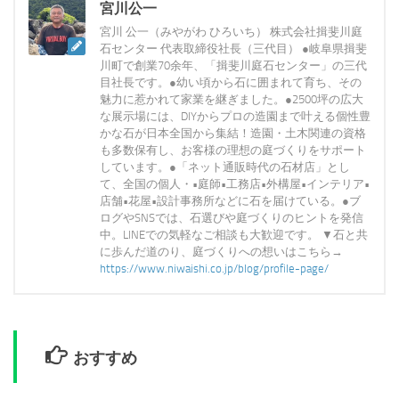
宮川公一
宮川 公一（みやがわ ひろいち） 株式会社揖斐川庭
石センター 代表取締役社長（三代目） ●岐阜県揖斐
川町で創業70余年、「揖斐川庭石センター」の三代
目社長です。●幼い頃から石に囲まれて育ち、その
魅力に惹かれて家業を継ぎました。●2500坪の広大
な展示場には、DIYからプロの造園まで叶える個性豊
かな石が日本全国から集結！造園・土木関連の資格
も多数保有し、お客様の理想の庭づくりをサポート
しています。●「ネット通販時代の石材店」とし
て、全国の個人・•庭師•工務店•外構屋•インテリア•
店舗•花屋•設計事務所などに石を届けている。●ブ
ログやSNSでは、石選びや庭づくりのヒントを発信
中。LINEでの気軽なご相談も大歓迎です。 ▼石と共
に歩んだ道のり、庭づくりへの想いはこちら→
https://www.niwaishi.co.jp/blog/profile-page/
おすすめ