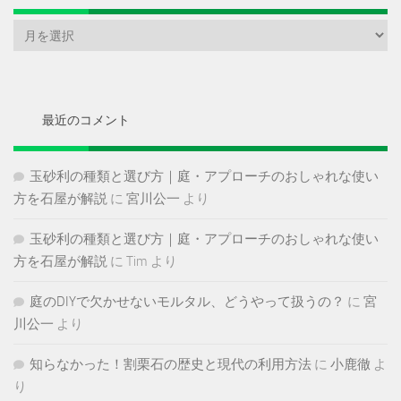
ア
ー
カ
イ
ブ
最近のコメント
玉砂利の種類と選び方｜庭・アプローチのおしゃれな使い
方を石屋が解説
に
宮川公一
より
玉砂利の種類と選び方｜庭・アプローチのおしゃれな使い
方を石屋が解説
に
Tim
より
庭のDIYで欠かせないモルタル、どうやって扱うの？
に
宮
川公一
より
知らなかった！割栗石の歴史と現代の利用方法
に
小鹿徹
よ
り