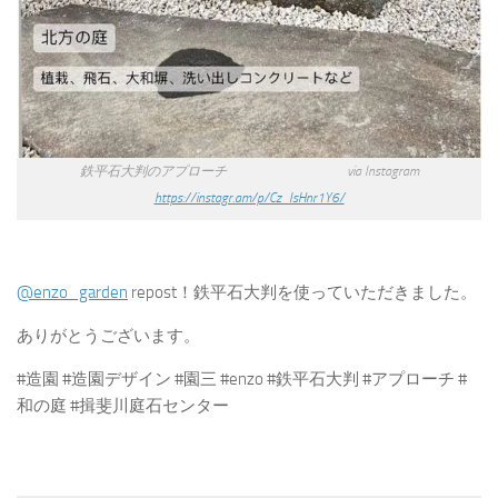
鉄平石大判のアプローチ via Instagram
https://instagr.am/p/Cz_IsHnr1Y6/
@enzo_garden
repost！鉄平石大判を使っていただきました。
ありがとうございます。
#造園 #造園デザイン #園三 #enzo #鉄平石大判 #アプローチ #
和の庭 #揖斐川庭石センター