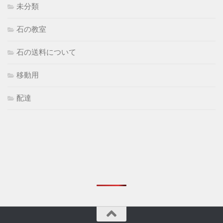
未分類
石の教室
石の送料について
移動用
配達