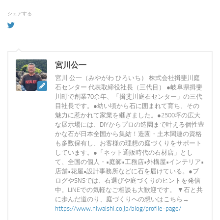
シェアする
宮川公一
宮川 公一（みやがわ ひろいち） 株式会社揖斐川庭
石センター 代表取締役社長（三代目） ●岐阜県揖斐
川町で創業70余年、「揖斐川庭石センター」の三代
目社長です。●幼い頃から石に囲まれて育ち、その
魅力に惹かれて家業を継ぎました。●2500坪の広大
な展示場には、DIYからプロの造園まで叶える個性豊
かな石が日本全国から集結！造園・土木関連の資格
も多数保有し、お客様の理想の庭づくりをサポート
しています。●「ネット通販時代の石材店」とし
て、全国の個人・•庭師•工務店•外構屋•インテリア•
店舗•花屋•設計事務所などに石を届けている。●ブ
ログやSNSでは、石選びや庭づくりのヒントを発信
中。LINEでの気軽なご相談も大歓迎です。 ▼石と共
に歩んだ道のり、庭づくりへの想いはこちら→
https://www.niwaishi.co.jp/blog/profile-page/