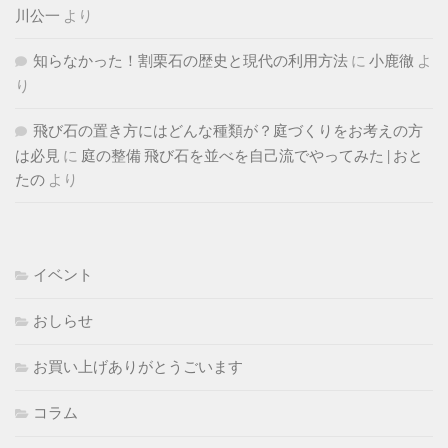
川公一
より
知らなかった！割栗石の歴史と現代の利用方法
に
小鹿徹
よ
り
飛び石の置き方にはどんな種類が？庭づくりをお考えの方
は必見
に
庭の整備 飛び石を並べを自己流でやってみた | おと
たの
より
イベント
おしらせ
お買い上げありがとうごいます
コラム