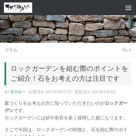
コンテンツへスキップ
コラム
0
ロックガーデンを組む際のポイントを
ご紹介！石をお考えの方は注目です
BY
宮川公一
· 公開済み
2021年8月21日
· 更新済み
2022年2月3日
庭づくりをお考えの方に知っていただきたいのが
ロックガー
デン
です。
ロックガーデンには砂や岩石を多く採用した庭になります。
そこで今回は、ロックガーデンの特徴と、石を組む際のポイ