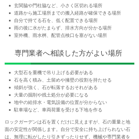
玄関脇や門柱脇など、小さく区切れる場所
道路から施工場所までの搬入経路が確保できる場所
自分で持てる石を、低く配置できる場所
雨の後に水がたまらず、排水方向が分かる場所
室外機、雨水桝、配管点検口を塞がない場所
専門業者へ相談した方がよい場所
大型石を重機で吊り上げる必要がある
石を高く積み、土留めや擁壁の役割を持たせる
傾斜が強く、石が転落するおそれがある
大量の掘削や残土処分が必要になる
地中の給排水・電気設備の位置が分からない
駐車場など、車両荷重を受ける下地を作る
ロックガーデンは石を置くだけに見えますが、石の重量と地
面の安定性が関係します。自分で安全に持ち上げられない石
は、無理に転がしたり引きずったりせず、機械や専門業者を