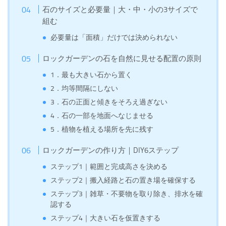
石のサイズと必要量｜大・中・小の3サイズで
組む
必要量は「面積」だけでは決められない
ロックガーデンの石を自然に見せる配置の原則
1．最も大きい石から置く
2．均等間隔にしない
3．石の正面と傾きをそろえ過ぎない
4．石の一部を地面へなじませる
5．植物を植える場所を先に残す
ロックガーデンの作り方｜DIY6ステップ
ステップ1｜範囲と完成高さを決める
ステップ2｜搬入経路と石の置き場を確保する
ステップ3｜雑草・不要物を取り除き、排水を確
認する
ステップ4｜大きい石を仮置きする