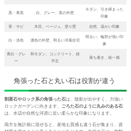
モダン、引き締まった
黒・青黒
白、グレー、黒の外壁
印象
茶・サビ
木目、ベージュ、塗り壁
自然、温かい印象
明るい、輪郭が強い印
白・淡色
濃色の外壁、明るい洋風住宅
象
青白・グレ
和モダン、コンクリート、鉄
落ち着き、統一感
ー
平石
角張った石と丸い石は役割が違う
割栗石やロック系の角張った石
は、陰影が出やすく、力強い
ロックガーデンに向きます。
ごろた石のように丸みのある石
は、水辺や自然な河原に近い柔らかな印象になります。
両方を無計画に混ぜると、産地も質感も違う石が集まり、資