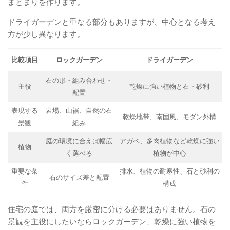
まとまりを作ります。
ドライガーデンと重なる部分もありますが、中心となる考え
方が少し異なります。
比較項目
ロックガーデン
ドライガーデン
石の形・組み合わせ・
主役
乾燥に強い植物と石・砂利
配置
表現する
岩場、山裾、自然の石
乾燥地帯、南国風、モダン外構
景観
組み
庭の環境に合えば幅広
アガベ、多肉植物など乾燥に強い
植物
く選べる
植物が中心
重要な条
排水、植物の耐寒性、石と砂利の
石のサイズ差と配置
件
構成
住宅の庭では、両方を厳密に分ける必要はありません。石の
景観を主役にしたいならロックガーデン、乾燥に強い植物を