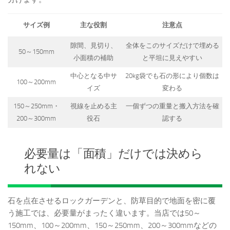
サイズ例
主な役割
注意点
隙間、見切り、
全体をこのサイズだけで埋める
50～150mm
小面積の補助
と平坦に見えやすい
中心となる中サ
20kg袋でも石の形により個数は
100～200mm
イズ
変わる
150～250mm・
視線を止める主
一個ずつの重量と搬入方法を確
200～300mm
役石
認する
必要量は「面積」だけでは決めら
れない
石を点在させるロックガーデンと、防草目的で地面を密に覆
う施工では、必要量がまったく違います。当店では50～
150mm、100～200mm、150～250mm、200～300mmなどの