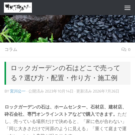
コンテンツへスキップ
コラム
0
ロックガーデンの石はどこで売って
る？選び方・配置・作り方・施工例
BY
宮川公一
· 公開済み
2023年10月14日
· 更新済み
2026年7月26日
ロックガーデンの石は、ホームセンター、石材店、建材店、
砕石会社、専門オンラインストアなどで購入できます。
ただ
し、売っている場所だけで決めると、「家に色が合わない」
「同じ大きさだけで河原のように見える」「重くて庭まで運