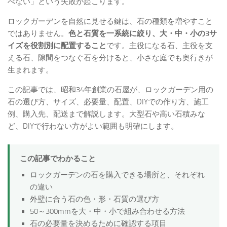
べない」という失敗が起こります。
ロックガーデンを自然に見せる鍵は、石の種類を増やすこと
ではありません。
色と石質を一系統に絞り、大・中・小の3サ
イズを役割別に配置すること
です。主役になる石、主役を支
える石、隙間をつなぐ石を分けると、小さな庭でも奥行きが
生まれます。
この記事では、昭和34年創業の石屋が、ロックガーデン用の
石の選び方、サイズ、必要量、配置、DIYでの作り方、施工
例、購入先、配送まで解説します。大型石や高い石積みな
ど、DIYで行わない方がよい範囲も明確にします。
この記事でわかること
ロックガーデンの石を購入できる場所と、それぞれ
の違い
外壁に合う石の色・形・石質の選び方
50～300mmを大・中・小で組み合わせる方法
石の必要量を決めるために確認する項目