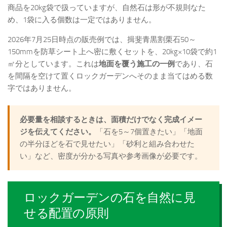
商品を20kg袋で扱っていますが、自然石は形が不規則なた
め、1袋に入る個数は一定ではありません。
2026年7月25日時点の販売例では、揖斐青黒割栗石50～
150mmを防草シート上へ密に敷くセットを、20kg×10袋で約1
㎡分としています。これは
地面を覆う施工の一例
であり、石
を間隔を空けて置くロックガーデンへそのまま当てはめる数
字ではありません。
必要量を相談するときは、面積だけでなく完成イメー
ジを伝えてください。
「石を5～7個置きたい」「地面
の半分ほどを石で見せたい」「砂利と組み合わせた
い」など、密度が分かる写真や参考画像が必要です。
ロックガーデンの石を自然に見
せる配置の原則