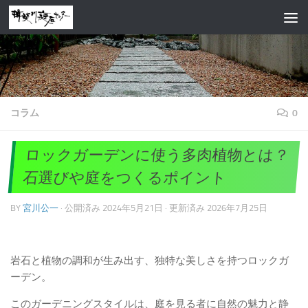
コンテンツへスキップ
コラム
0
ロックガーデンに使う多肉植物とは？
石選びや庭をつくるポイント
BY
宮川公一
· 公開済み
2024年5月21日
· 更新済み
2026年7月25日
岩石と植物の調和が生み出す、独特な美しさを持つロックガ
ーデン。
このガーデニングスタイルは、庭を見る者に自然の魅力と静