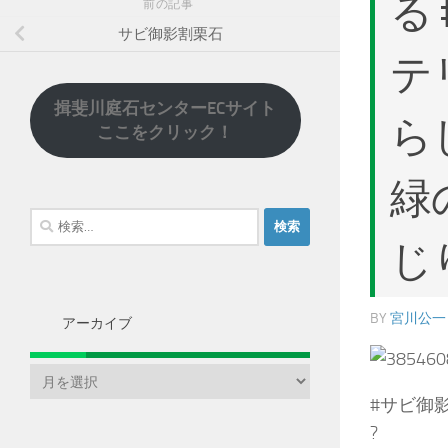
る
前の記事
サビ御影割栗石
テ
揖斐川庭石センターECサイト
らし
ここをクリック！
緑
検
索:
じ
BY
宮川公一
アーカイブ
ア
ー
#サビ御影
カ
?
イ