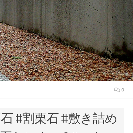
0
石 #割栗石 #敷き詰め