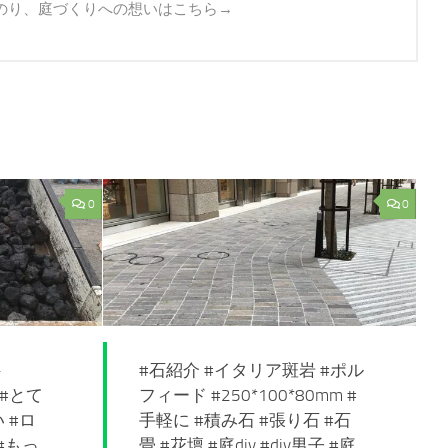
道のり、庭づくりへの想いはこちら→
0
0
-
#石紹介 #イタリア斑岩 #ポル
 #とて
フィード #250*100*80mm #
 #ロ
手軽に #積み石 #張り石 #石
#もっ
畳 #花壇 #庭diy #diy男子 #庭