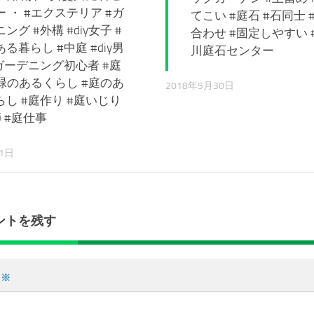
 ・ #エクステリア #ガ
てこい #庭石 #石同士 
ング #外構 #diy女子 #
合わせ #固定しやすい 
る暮らし #中庭 #diy男
川庭石センター
#ガーデニング初心者 #庭
 #緑のあるくらし #庭のあ
2018年5月30日
らし #庭作り #庭いじり
 #庭仕事
11日
ントを残す
ト
※