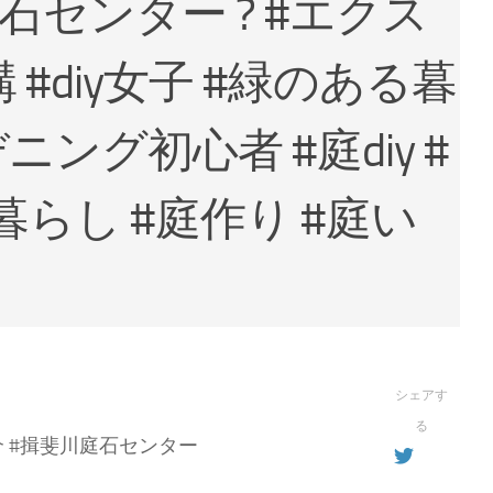
庭石センター ? #エクス
 #diy女子 #緑のある暮
デニング初心者 #庭diy #
らし #庭作り #庭い
シェアす
る
介 #揖斐川庭石センター