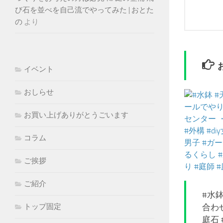
び石を並べを自己流でやってみた | おとた
の
より
イベント
おしらせ
お買い上げありがとうごいます
コラム
ご挨拶
ご紹介
#水鉢
合わ
トップ固定
庭石