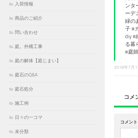
入荷情報
ンター
ーデニ
商品のご紹介
緑のあ
子 
問い合わせ
diy
る暮
庭。外構工事
#庭師
庭の解体【庭じまい】
2018年7月
庭石のQ&A
庭石処分
コメ
施工例
日々の一コマ
コメン
未分類