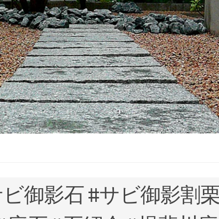
サビ御影石 #サビ御影割栗