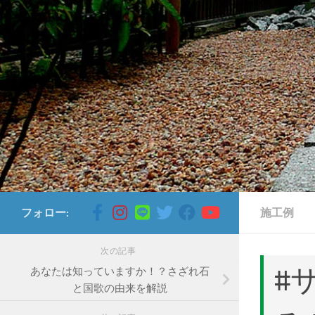
コンテンツへスキップ
フォロー:
施工例
次の記事
#
あなたは知っていますか！？さざれ石
と国歌の由来を解説