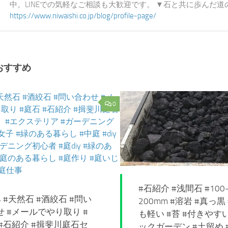
中。LINEでの気軽なご相談も大歓迎です。 ▼石と共に歩んだ
https://www.niwaishi.co.jp/blog/profile-page/
おすすめ
0
#石紹介 #浅間石 #100
 #天然石 #酒絞石 #問い
200mm #溶岩 #真っ黒
せ #メールでやり取り #
も軽い #苔 #付きやすい
 #石紹介 #揖斐川庭石セ
ックガーデン #土留め 