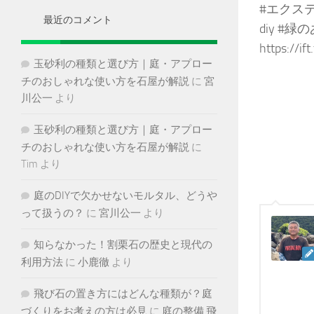
#エクステ
ブ
最近のコメント
diy #緑
https://if
玉砂利の種類と選び方｜庭・アプロー
チのおしゃれな使い方を石屋が解説
に
宮
川公一
より
玉砂利の種類と選び方｜庭・アプロー
チのおしゃれな使い方を石屋が解説
に
Tim
より
庭のDIYで欠かせないモルタル、どうや
って扱うの？
に
宮川公一
より
知らなかった！割栗石の歴史と現代の
利用方法
に
小鹿徹
より
飛び石の置き方にはどんな種類が？庭
づくりをお考えの方は必見
に
庭の整備 飛