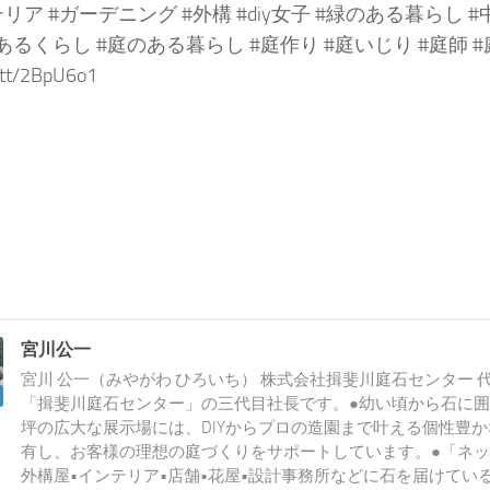
リア #ガーデニング #外構 #diy女子 #緑のある暮らし #
のあるくらし #庭のある暮らし #庭作り #庭いじり #庭師 #庭仕事 
t.tt/2BpU6o1
宮川公一
宮川 公一（みやがわ ひろいち） 株式会社揖斐川庭石センター 
「揖斐川庭石センター」の三代目社長です。●幼い頃から石に囲
坪の広大な展示場には、DIYからプロの造園まで叶える個性豊
有し、お客様の理想の庭づくりをサポートしています。●「ネッ
外構屋•インテリア•店舗•花屋•設計事務所などに石を届けてい