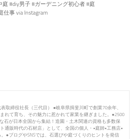
中庭 #diy男子 #ガーデニング初心者 #庭
via Instagram
代表取締役社長（三代目） ●岐阜県揖斐川町で創業70余年、
まれて育ち、その魅力に惹かれて家業を継ぎました。●2500
かな石が日本全国から集結！造園・土木関連の資格も多数保
ト通販時代の石材店」として、全国の個人・•庭師•工務店•
る。●ブログやSNSでは、石選びや庭づくりのヒントを発信