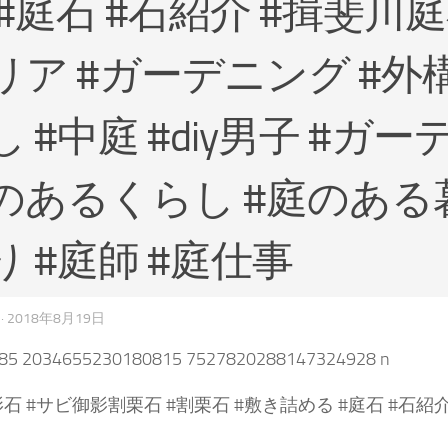
 #庭石 #石紹介 #揖斐川
リア #ガーデニング #外構
 #中庭 #diy男子 #ガー
のあるくらし #庭のある暮
り #庭師 #庭仕事
·
2018年8月19日
石 #サビ御影割栗石 #割栗石 #敷き詰める #庭石 #石紹