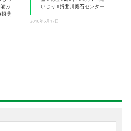
#噛み
いじり #揖斐川庭石センター
#揖斐
2018年6月17日