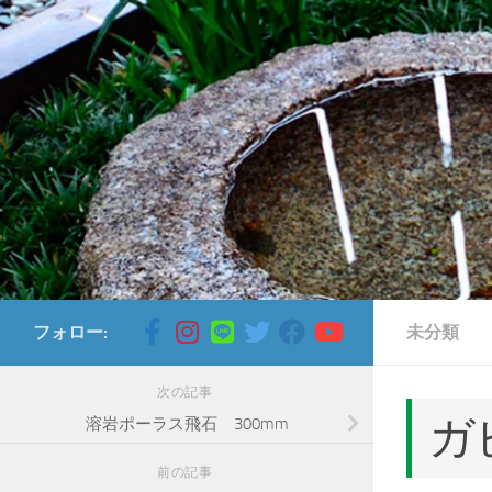
コンテンツへスキップ
フォロー:
未分類
次の記事
カ
溶岩ポーラス飛石 300mm
前の記事