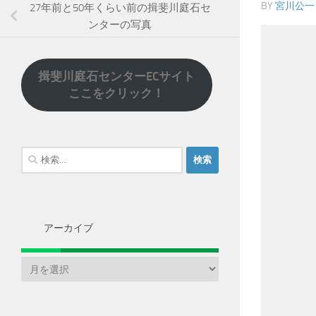
BY
宮川公一
27年前と50年くらい前の揖斐川庭石セ
ンターの写真
揖斐川庭石センターECサイト
ここをクリック！
検
索:
アーカイブ
ア
ー
カ
イ