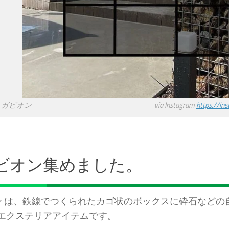
ガビオン via Instagram
https://i
゙ビオン集めました。
オン は、鉄線でつくられたカゴ状のボックスに砕石なと
エクステリアアイテムです。