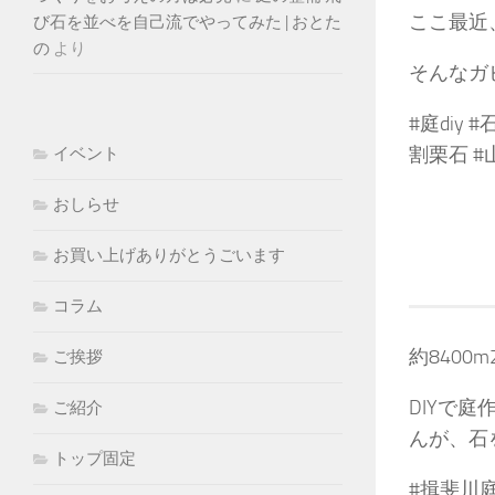
ここ最近
び石を並べを自己流でやってみた | おとた
の
より
そんなカ
#庭diy
割栗石 #
イベント
おしらせ
お買い上げありがとうごいます
コラム
約840
ご挨拶
DIYで
ご紹介
んが、石
トップ固定
#揖斐川