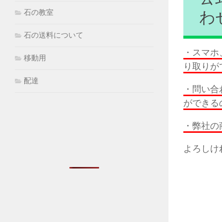
石の教室
わ
石の送料について
・スマホ
移動用
り取りが
配達
・問い合
ができる
・弊社の
よろしけ