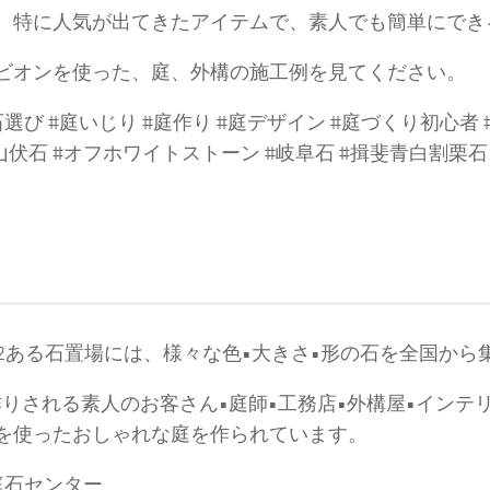
、特に人気が出てきたアイテムで、素人でも簡単にで
゙ビオンを使った、庭、外構の施工例を見てください。
 #石選び #庭いじり #庭作り #庭デザイン #庭づくり初心者
山伏石 #オフホワイトストーン #岐阜石 #揖斐青白割栗石
0m2ある石置場には、様々な色•大きさ•形の石を全国か
庭作りされる素人のお客さん•庭師•工務店•外構屋•インテ
を使ったおしゃれな庭を作られています。
庭石センター