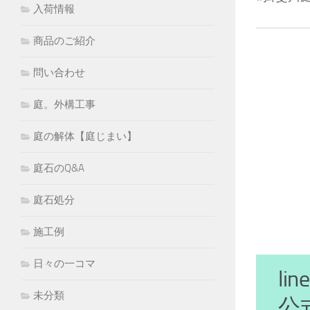
入荷情報
商品のご紹介
問い合わせ
庭。外構工事
庭の解体【庭じまい】
庭石のQ&A
庭石処分
施工例
日々の一コマ
l
未分類
公