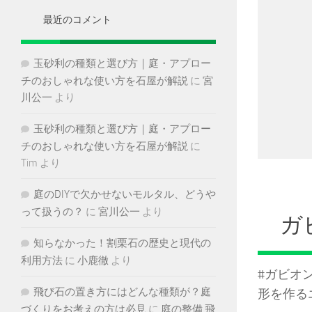
ブ
最近のコメント
玉砂利の種類と選び方｜庭・アプロー
チのおしゃれな使い方を石屋が解説
に
宮
川公一
より
玉砂利の種類と選び方｜庭・アプロー
チのおしゃれな使い方を石屋が解説
に
Tim
より
庭のDIYで欠かせないモルタル、どうや
って扱うの？
に
宮川公一
より
カ
知らなかった！割栗石の歴史と現代の
利用方法
に
小鹿徹
より
#ガビ
飛び石の置き方にはどんな種類が？庭
形を作る
づくりをお考えの方は必見
に
庭の整備 飛