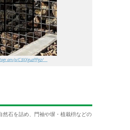
nstagr.am/p/C3XXguzPPgz/
゙の自然石を詰め、門袖や塀・植栽枡などの