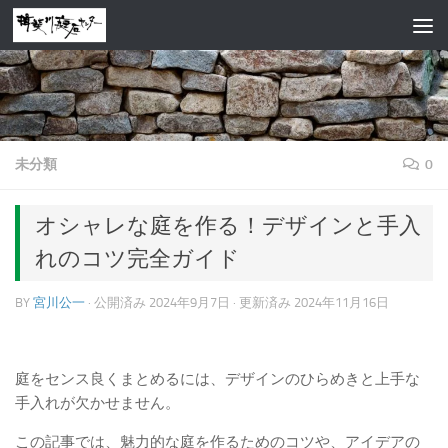
コンテンツへスキップ
未分類
0
オシャレな庭を作る！デザインと手入
れのコツ完全ガイド
BY
宮川公一
· 公開済み
2024年9月7日
· 更新済み
2024年11月16日
庭をセンス良くまとめるには、デザインのひらめきと上手な
手入れが欠かせません。
この記事では、魅力的な庭を作るためのコツや、アイデアの