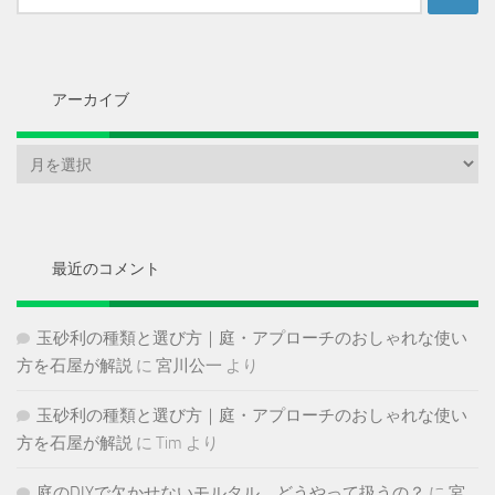
索:
アーカイブ
ア
ー
カ
イ
ブ
最近のコメント
玉砂利の種類と選び方｜庭・アプローチのおしゃれな使い
方を石屋が解説
に
宮川公一
より
玉砂利の種類と選び方｜庭・アプローチのおしゃれな使い
方を石屋が解説
に
Tim
より
庭のDIYで欠かせないモルタル、どうやって扱うの？
に
宮