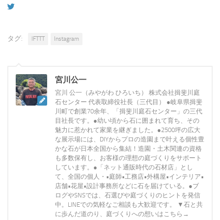
タグ:
IFTTT
Instagram
宮川公一
宮川 公一（みやがわ ひろいち） 株式会社揖斐川庭
石センター 代表取締役社長（三代目） ●岐阜県揖斐
川町で創業70余年、「揖斐川庭石センター」の三代
目社長です。●幼い頃から石に囲まれて育ち、その
魅力に惹かれて家業を継ぎました。●2500坪の広大
な展示場には、DIYからプロの造園まで叶える個性豊
かな石が日本全国から集結！造園・土木関連の資格
も多数保有し、お客様の理想の庭づくりをサポート
しています。●「ネット通販時代の石材店」とし
て、全国の個人・•庭師•工務店•外構屋•インテリア•
店舗•花屋•設計事務所などに石を届けている。●ブ
ログやSNSでは、石選びや庭づくりのヒントを発信
中。LINEでの気軽なご相談も大歓迎です。 ▼石と共
に歩んだ道のり、庭づくりへの想いはこちら→