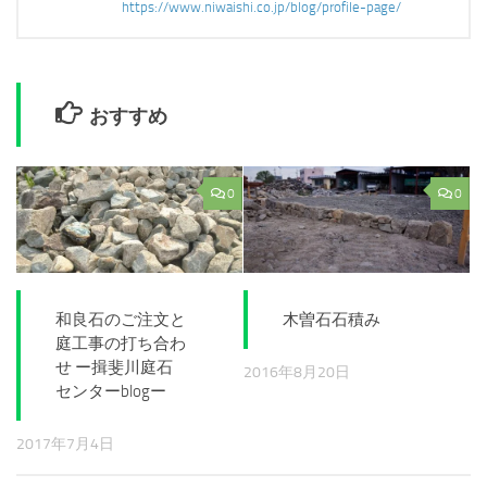
https://www.niwaishi.co.jp/blog/profile-page/
おすすめ
0
0
和良石のご注文と
木曽石石積み
庭工事の打ち合わ
せ ー揖斐川庭石
2016年8月20日
センターblogー
2017年7月4日