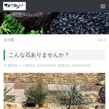
コンテンツへスキップ
未分類
0
こんな石ありませんか？
BY
宮川公一
· 公開済み
2024年3月9日
· 更新済み
2024年3月9日