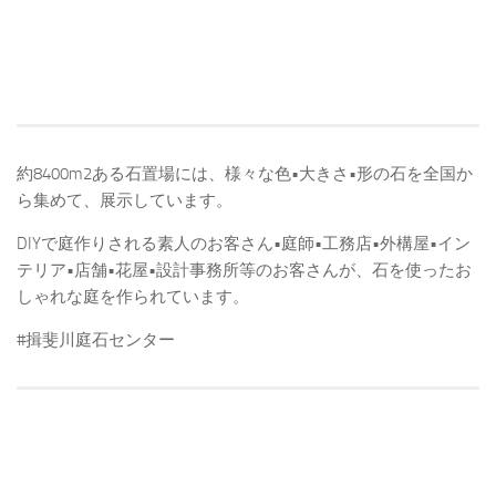
約8400m2ある石置場には、様々な色•大きさ•形の石を全国か
ら集めて、展示しています。
DIYで庭作りされる素人のお客さん•庭師•工務店•外構屋•イン
テリア•店舗•花屋•設計事務所等のお客さんが、石を使ったお
しゃれな庭を作られています。
#揖斐川庭石センター