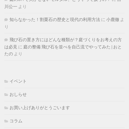
川公一
より
知らなかった！割栗石の歴史と現代の利用方法
に
小鹿徹
よ
り
飛び石の置き方にはどんな種類が？庭づくりをお考えの方
は必見
に
庭の整備 飛び石を並べを自己流でやってみた | おと
たの
より
イベント
おしらせ
お買い上げありがとうごいます
コラム