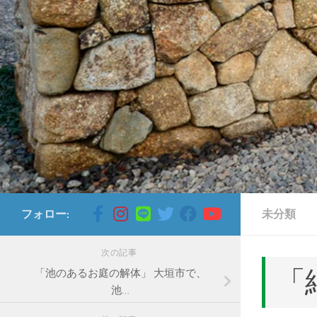
コンテンツへスキップ
フォロー:
未分類
次の記事
「
「池のあるお庭の解体」 大垣市で、
池…