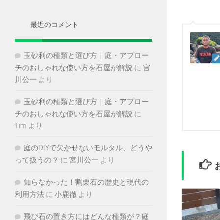
イ
ブ
最近のコメント
玉砂利の種類と選び方｜庭・アプロー
チのおしゃれな使い方を石屋が解説
に
宮
川公一
より
玉砂利の種類と選び方｜庭・アプロー
チのおしゃれな使い方を石屋が解説
に
Tim
より
庭のDIYで欠かせないモルタル、どうや
って扱うの？
に
宮川公一
より
知らなかった！割栗石の歴史と現代の
利用方法
に
小鹿徹
より
飛び石の置き方にはどんな種類が？庭