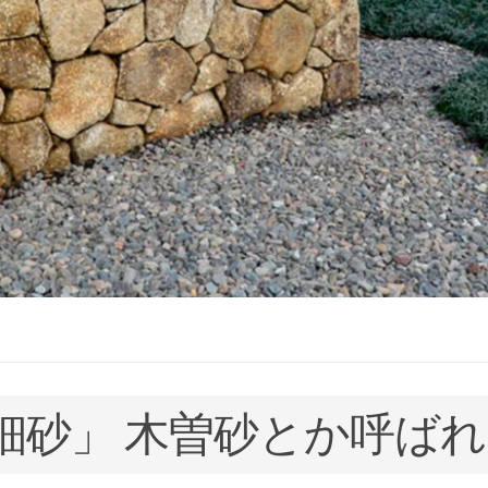
細砂」 木曽砂とか呼ば