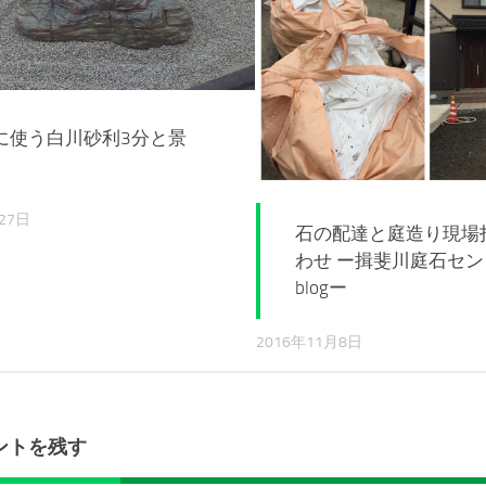
に使う白川砂利3分と景
27日
石の配達と庭造り現場
わせ ー揖斐川庭石セ
blogー
2016年11月8日
ントを残す