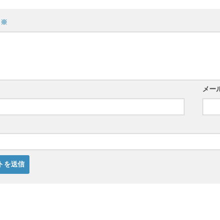
ト
※
メー