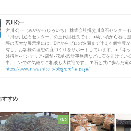
宮川公一
宮川 公一（みやがわ ひろいち） 株式会社揖斐川庭石センター 
「揖斐川庭石センター」の三代目社長です。●幼い頃から石に囲
坪の広大な展示場には、DIYからプロの造園まで叶える個性豊
有し、お客様の理想の庭づくりをサポートしています。●「ネッ
外構屋•インテリア•店舗•花屋•設計事務所などに石を届けてい
中。LINEでの気軽なご相談も大歓迎です。 ▼石と共に歩んだ
https://www.niwaishi.co.jp/blog/profile-page/
おすすめ
0