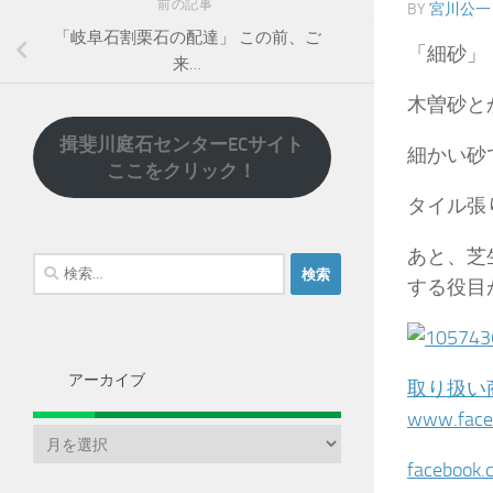
前の記事
BY
宮川公一
「岐阜石割栗石の配達」 この前、ご
「細砂」
来…
木曽砂と
揖斐川庭石センターECサイト
細かい砂
ここをクリック！
タイル張
あと、芝
検
する役目
索:
アーカイブ
取り扱い
www.face
ア
ー
facebook.
カ