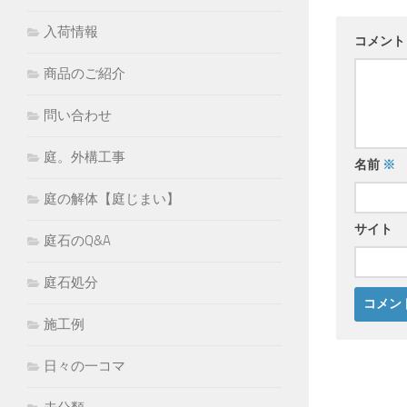
入荷情報
コメン
商品のご紹介
問い合わせ
庭。外構工事
名前
※
庭の解体【庭じまい】
サイト
庭石のQ&A
庭石処分
施工例
日々の一コマ