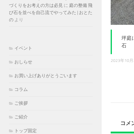
づくりをお考えの方は必見
に
庭の整備 飛
び石を並べを自己流でやってみた | おとた
の
より
坪庭
石
イベント
2023年10月
おしらせ
お買い上げありがとうごいます
コラム
ご挨拶
ご紹介
コメ
トップ固定