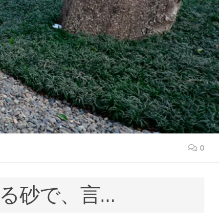
0
れる砂で、言…