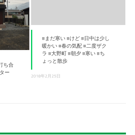
#まだ寒い #けど #日中は少し
暖かい #春の気配 #二度ザク
ラ #大野町 #朝夕 #寒い #ち
ょっと散歩
打ち合
ンター
2018年2月25日