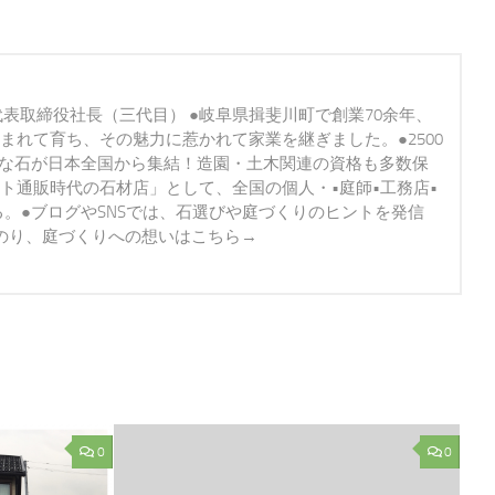
代表取締役社長（三代目） ●岐阜県揖斐川町で創業70余年、
まれて育ち、その魅力に惹かれて家業を継ぎました。●2500
かな石が日本全国から集結！造園・土木関連の資格も多数保
ト通販時代の石材店」として、全国の個人・•庭師•工務店•
る。●ブログやSNSでは、石選びや庭づくりのヒントを発信
道のり、庭づくりへの想いはこちら→
0
0