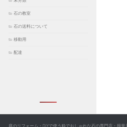
未分類
石の教室
石の送料について
移動用
配達
庭のリフォーム・DIYで使う粋でおしゃれな石の専門店・揖斐川庭石センタ