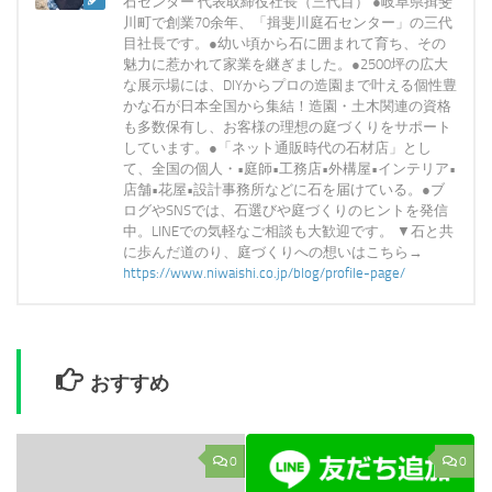
石センター 代表取締役社長（三代目） ●岐阜県揖斐
川町で創業70余年、「揖斐川庭石センター」の三代
目社長です。●幼い頃から石に囲まれて育ち、その
魅力に惹かれて家業を継ぎました。●2500坪の広大
な展示場には、DIYからプロの造園まで叶える個性豊
かな石が日本全国から集結！造園・土木関連の資格
も多数保有し、お客様の理想の庭づくりをサポート
しています。●「ネット通販時代の石材店」とし
て、全国の個人・•庭師•工務店•外構屋•インテリア•
店舗•花屋•設計事務所などに石を届けている。●ブ
ログやSNSでは、石選びや庭づくりのヒントを発信
中。LINEでの気軽なご相談も大歓迎です。 ▼石と共
に歩んだ道のり、庭づくりへの想いはこちら→
https://www.niwaishi.co.jp/blog/profile-page/
おすすめ
0
0