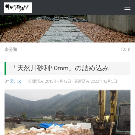
コンテンツへスキップ
未分類
0
「天然川砂利40mm」の詰め込み
BY
宮川公一
· 公開済み
2015年4月12日
· 更新済み
2023年12月5日