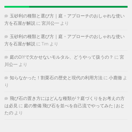
玉砂利の種類と選び方｜庭・アプローチのおしゃれな使い
方を石屋が解説
に
宮川公一
より
玉砂利の種類と選び方｜庭・アプローチのおしゃれな使い
方を石屋が解説
に
Tim
より
庭のDIYで欠かせないモルタル、どうやって扱うの？
に
宮
川公一
より
知らなかった！割栗石の歴史と現代の利用方法
に
小鹿徹
よ
り
飛び石の置き方にはどんな種類が？庭づくりをお考えの方
は必見
に
庭の整備 飛び石を並べを自己流でやってみた | おと
たの
より