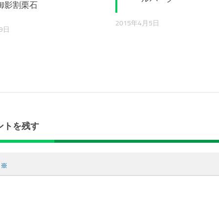
御影割栗石
2015年4月5日
19日
ントを残す
ト
※