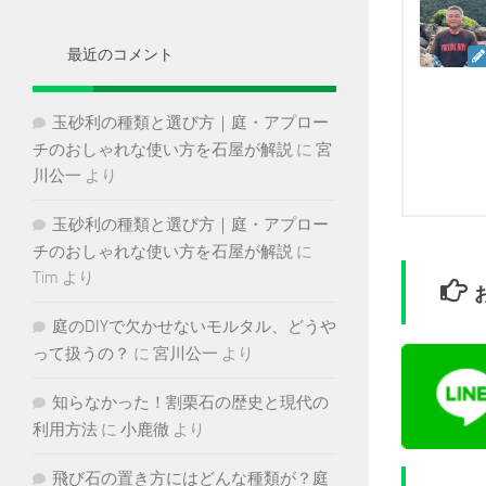
イ
ブ
最近のコメント
玉砂利の種類と選び方｜庭・アプロー
チのおしゃれな使い方を石屋が解説
に
宮
川公一
より
玉砂利の種類と選び方｜庭・アプロー
チのおしゃれな使い方を石屋が解説
に
Tim
より
庭のDIYで欠かせないモルタル、どうや
って扱うの？
に
宮川公一
より
知らなかった！割栗石の歴史と現代の
利用方法
に
小鹿徹
より
飛び石の置き方にはどんな種類が？庭