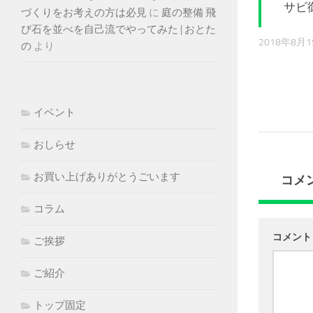
サビ
づくりをお考えの方は必見
に
庭の整備 飛
び石を並べを自己流でやってみた | おとた
2018年8月
の
より
イベント
おしらせ
お買い上げありがとうごいます
コメ
コラム
コメン
ご挨拶
ご紹介
トップ固定