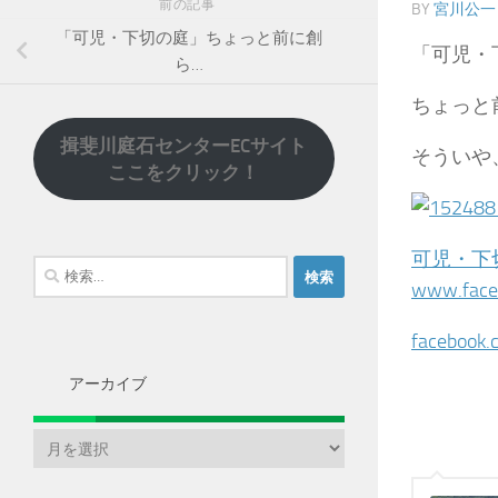
前の記事
BY
宮川公一
「可児・下切の庭」ちょっと前に創
「可児・
ら…
ちょっと
揖斐川庭石センターECサイト
そういや
ここをクリック！
可児・下
検
www.face
索:
facebook.
アーカイブ
ア
ー
カ