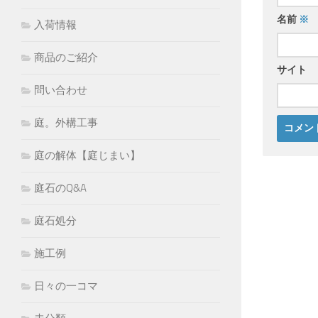
名前
※
入荷情報
商品のご紹介
サイト
問い合わせ
庭。外構工事
庭の解体【庭じまい】
庭石のQ&A
庭石処分
施工例
日々の一コマ