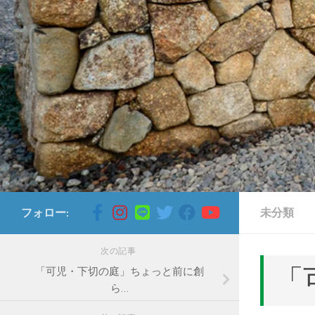
コンテンツへスキップ
フォロー:
未分類
次の記事
「
「可児・下切の庭」ちょっと前に創
ら…