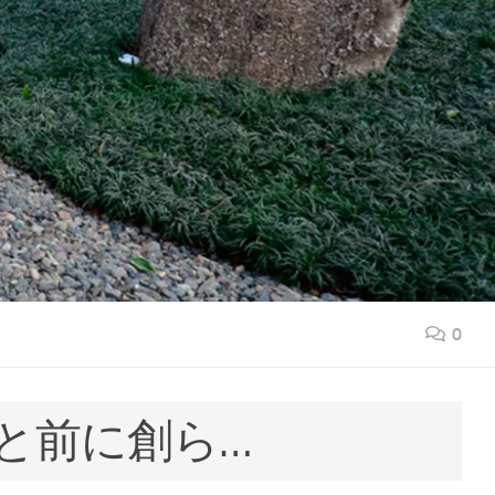
0
と前に創ら…