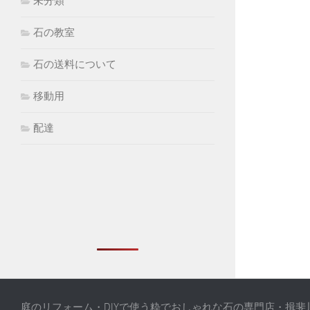
未分類
石の教室
石の送料について
移動用
配達
庭のリフォーム・DIYで使う粋でおしゃれな石の専門店・揖斐川庭石センタ