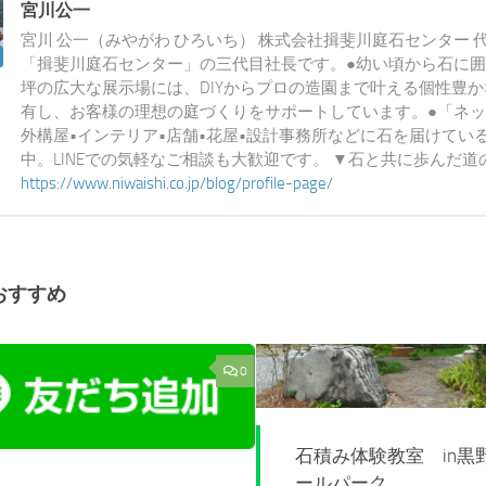
宮川公一
宮川 公一（みやがわ ひろいち） 株式会社揖斐川庭石センター 
「揖斐川庭石センター」の三代目社長です。●幼い頃から石に囲
坪の広大な展示場には、DIYからプロの造園まで叶える個性豊
有し、お客様の理想の庭づくりをサポートしています。●「ネッ
外構屋•インテリア•店舗•花屋•設計事務所などに石を届けてい
中。LINEでの気軽なご相談も大歓迎です。 ▼石と共に歩んだ
https://www.niwaishi.co.jp/blog/profile-page/
おすすめ
0
石積み体験教室 in黒
ールパーク