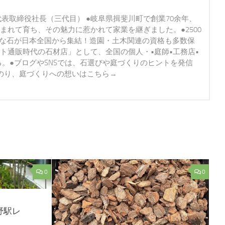
代表取締役社長（三代目） ●岐阜県揖斐川町で創業70余年、
まれて育ち、その魅力に惹かれて家業を継ぎました。●2500
かな石が日本全国から集結！造園・土木関連の資格も多数保
ト通販時代の石材店」として、全国の個人・•庭師•工務店•
る。●ブログやSNSでは、石選びや庭づくりのヒントを発信
道のり、庭づくりへの想いはこちら→
0
0
野駅レ