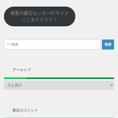
揖斐川庭石センターECサイト
ここをクリック！
検
索:
アーカイブ
ア
ー
カ
イ
ブ
最近のコメント