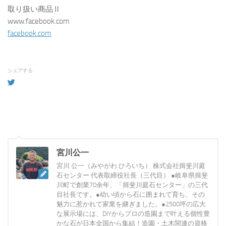
取り扱い商品Ⅱ
www.facebook.com
facebook.com
シェアする
宮川公一
宮川 公一（みやがわ ひろいち） 株式会社揖斐川庭
石センター 代表取締役社長（三代目） ●岐阜県揖斐
川町で創業70余年、「揖斐川庭石センター」の三代
目社長です。●幼い頃から石に囲まれて育ち、その
魅力に惹かれて家業を継ぎました。●2500坪の広大
な展示場には、DIYからプロの造園まで叶える個性豊
かな石が日本全国から集結！造園・土木関連の資格