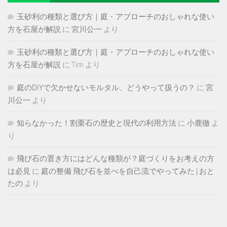
玉砂利の種類と選び方｜庭・アプローチのおしゃれな使い
方を石屋が解説
に
宮川公一
より
玉砂利の種類と選び方｜庭・アプローチのおしゃれな使い
方を石屋が解説
に
Tim
より
庭のDIYで欠かせないモルタル、どうやって扱うの？
に
宮
川公一
より
知らなかった！割栗石の歴史と現代の利用方法
に
小鹿徹
よ
り
飛び石の置き方にはどんな種類が？庭づくりをお考えの方
は必見
に
庭の整備 飛び石を並べを自己流でやってみた | おと
たの
より