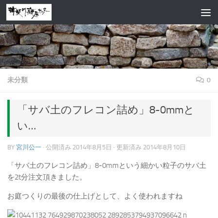
コンテンツへスキップ
未分類
0
「サバ土のフレコン詰め」8-0mmと
い…
BY
宮川公一
· 公開済み
2014年8月5日
· 更新済み
2014年8月10日
「サバ土のフレコン詰め」8-0mmという細かい粒子のサバ土
を2t分注文頂きました。
お庭つくりの最後の仕上げとして、よく使われますね