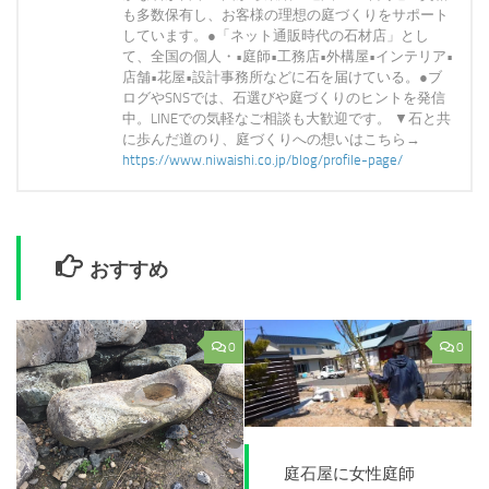
も多数保有し、お客様の理想の庭づくりをサポート
しています。●「ネット通販時代の石材店」とし
て、全国の個人・•庭師•工務店•外構屋•インテリア•
店舗•花屋•設計事務所などに石を届けている。●ブ
ログやSNSでは、石選びや庭づくりのヒントを発信
中。LINEでの気軽なご相談も大歓迎です。 ▼石と共
に歩んだ道のり、庭づくりへの想いはこちら→
https://www.niwaishi.co.jp/blog/profile-page/
おすすめ
0
0
庭石屋に女性庭師