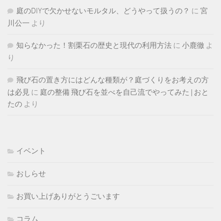
庭のDIYで欠かせないモルタル、どうやって扱うの？
に
宮
川公一
より
知らなかった！割栗石の歴史と現代の利用方法
に
小鹿徹
よ
り
飛び石の置き方にはどんな種類が？庭づくりをお考えの方
は必見
に
庭の整備 飛び石を並べを自己流でやってみた | おと
たの
より
イベント
おしらせ
お買い上げありがとうごいます
コラム