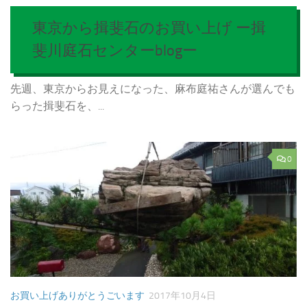
東京から揖斐石のお買い上げ ー揖
斐川庭石センターblogー
先週、東京からお見えになった、麻布庭祐さんが選んでも
らった揖斐石を、...
0
お買い上げありがとうごいます
2017年10月4日