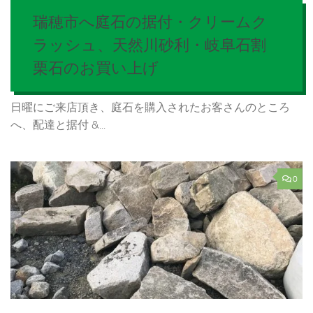
瑞穂市へ庭石の据付・クリームク
ラッシュ、天然川砂利・岐阜石割
栗石のお買い上げ
日曜にご来店頂き、庭石を購入されたお客さんのところ
へ、配達と据付 &...
0