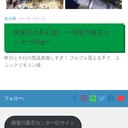
未分類
2017年1月31日
揖斐石の景石使い ー揖斐川庭石セ
ンターblogー
昨日と今日の気温差激しすぎ！ ブルブル震える手で、ユ
ニックリモコン操...
フォロー:
揖斐川庭石センターECサイト