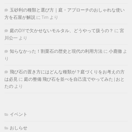
玉砂利の種類と選び方｜庭・アプローチのおしゃれな使い
方を石屋が解説
に
Tim
より
庭のDIYで欠かせないモルタル、どうやって扱うの？
に
宮
川公一
より
知らなかった！割栗石の歴史と現代の利用方法
に
小鹿徹
よ
り
飛び石の置き方にはどんな種類が？庭づくりをお考えの方
は必見
に
庭の整備 飛び石を並べを自己流でやってみた | おと
たの
より
イベント
おしらせ