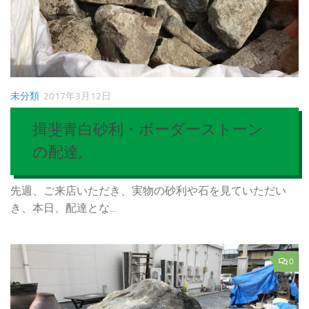
未分類
2017年3月12日
揖斐青白砂利・ボーダーストーン
の配達,
先週、ご来店いただき、実物の砂利や石を見ていただい
き、本日、配達とな...
0