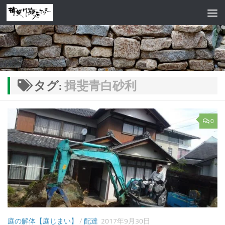
コンテンツへスキップ
タグ:
揖斐青白砂利
0
庭の解体【庭じまい】
/
配達
2017年9月30日