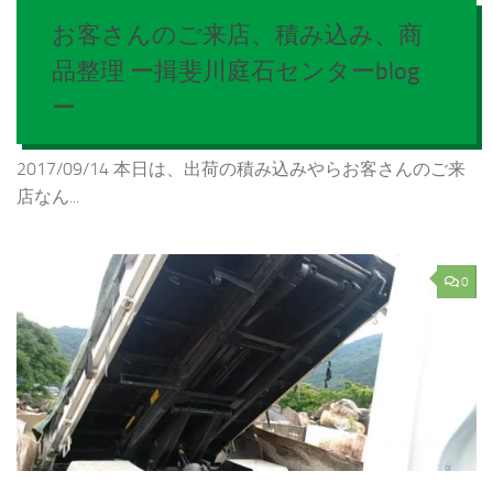
お客さんのご来店、積み込み、商
品整理 ー揖斐川庭石センターblog
ー
2017/09/14 本日は、出荷の積み込みやらお客さんのご来
店なん...
0