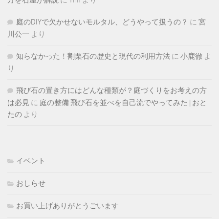
方を石屋が解説
に
Tim
より
庭のDIYで欠かせないモルタル、どうやって扱うの？
に
宮
川公一
より
知らなかった！割栗石の歴史と現代の利用方法
に
小鹿徹
よ
り
飛び石の置き方にはどんな種類が？庭づくりをお考えの方
は必見
に
庭の整備 飛び石を並べを自己流でやってみた | おと
たの
より
イベント
おしらせ
お買い上げありがとうごいます