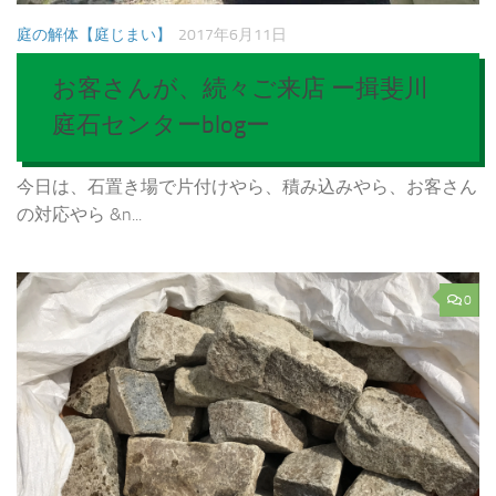
庭の解体【庭じまい】
2017年6月11日
お客さんが、続々ご来店 ー揖斐川
庭石センターblogー
今日は、石置き場で片付けやら、積み込みやら、お客さん
の対応やら &n...
0