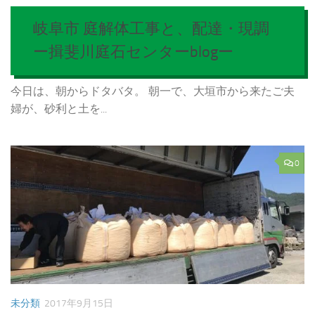
岐阜市 庭解体工事と、配達・現調
ー揖斐川庭石センターblogー
今日は、朝からドタバタ。 朝一で、大垣市から来たご夫
婦が、砂利と土を...
0
未分類
2017年9月15日