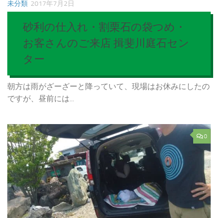
未分類
2017年7月2日
砂利の仕入れ・割栗石の袋つめ・
お客さんのご来店 揖斐川庭石セン
ター
朝方は雨がざーざーと降っていて、現場はお休みにしたの
ですが、昼前には...
0