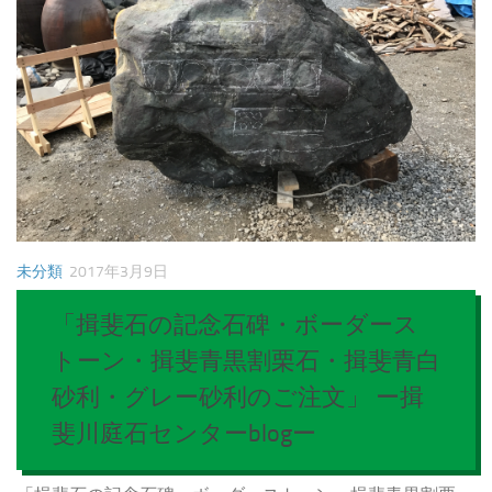
未分類
2017年3月9日
「揖斐石の記念石碑・ボーダース
トーン・揖斐青黒割栗石・揖斐青白
砂利・グレー砂利のご注文」 ー揖
斐川庭石センターblogー