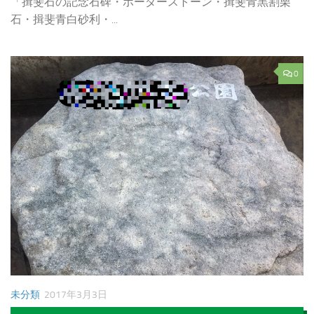
「揖斐石の記念石碑・ボーダーストーン・揖斐青黒割栗
石・揖斐青白砂利・...
0
未分類
2017年3月3日