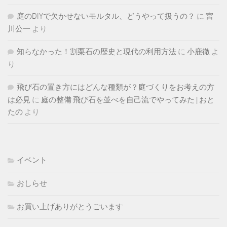
庭のDIYで欠かせないモルタル、どうやって扱うの？
に
宮
川公一
より
知らなかった！割栗石の歴史と現代の利用方法
に
小鹿徹
よ
り
飛び石の置き方にはどんな種類が？庭づくりをお考えの方
は必見
に
庭の整備 飛び石を並べを自己流でやってみた | おと
たの
より
イベント
おしらせ
お買い上げありがとうごいます