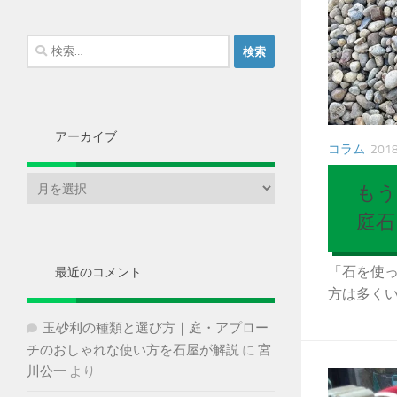
検
索:
アーカイブ
コラム
201
ア
もう
ー
庭石
カ
イ
ブ
「石を使
最近のコメント
方は多くいら
玉砂利の種類と選び方｜庭・アプロー
チのおしゃれな使い方を石屋が解説
に
宮
川公一
より