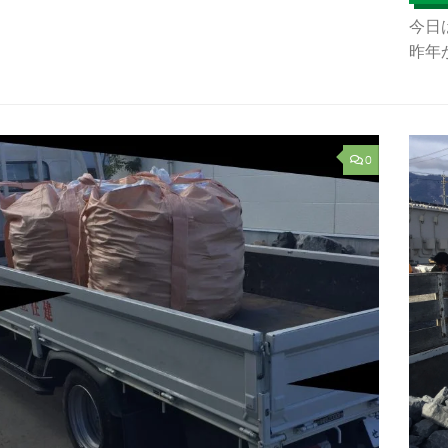
今日
昨年か.
0