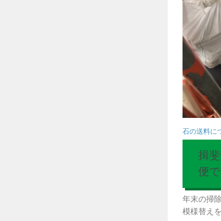
石の送料に
揖斐
便で
年末の掃
模様替えをさ