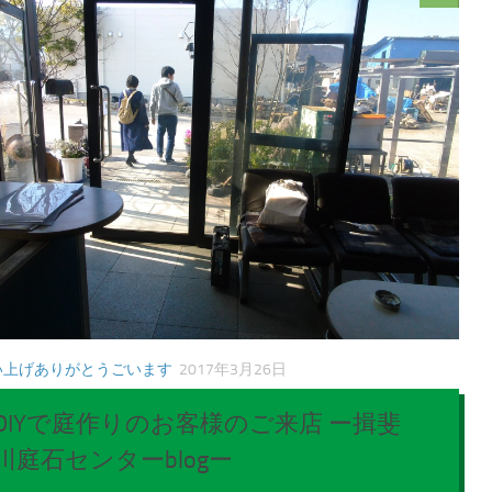
い上げありがとうごいます
2017年3月26日
DIYで庭作りのお客様のご来店 ー揖斐
川庭石センターblogー