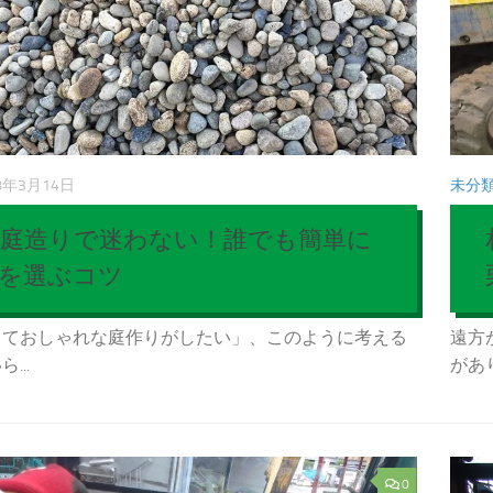
8年3月14日
未分
庭造りで迷わない！誰でも簡単に
を選ぶコツ
っておしゃれな庭作りがしたい」、このように考える
遠方
...
があり
0