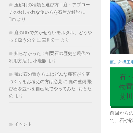
玉砂利の種類と選び方｜庭・アプロー
チのおしゃれな使い方を石屋が解説
に
Tim
より
庭のDIYで欠かせないモルタル、どうや
って扱うの？
に
宮川公一
より
知らなかった！割栗石の歴史と現代の
利用方法
に
小鹿徹
より
庭。外構工
飛び石の置き方にはどんな種類が？庭
石・
づくりをお考えの方は必見
に
庭の整備 飛
物置
び石を並べを自己流でやってみた | おとた
斐川
の
より
前回から
で、石や砂利
イベント