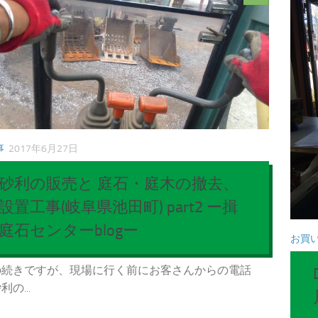
事
2017年6月27日
砂利の販売と 庭石・庭木の撤去、
設置工事(岐阜県池田町) part2 ー揖
庭石センターblogー
お買
の続きですが、現場に行く前にお客さんからの電話
の...