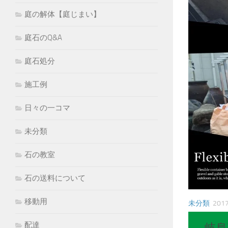
庭の解体【庭じまい】
庭石のQ&A
庭石処分
施工例
日々の一コマ
未分類
石の教室
石の送料について
移動用
未分類
201
配達
岐阜