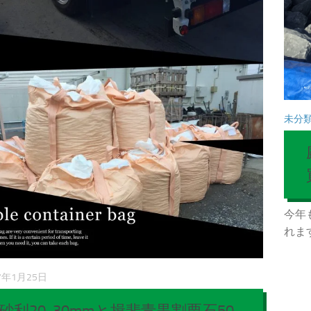
未分
今年
れます
7年1月25日
砂利20-30mmと揖斐青黒割栗石50-