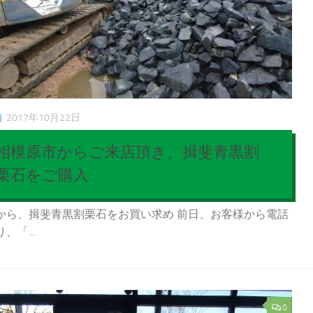
類
2017年10月22日
相模原市からご来店頂き、揖斐青黒割
栗石をご購入
から、揖斐青黒割栗石をお買い求め 前日、お客様から電話
、「...
0