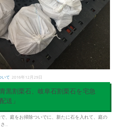
ついて
2016年12月29日
青黒割栗石、岐阜石割栗石を宅急
配送」
除で、庭をお掃除ついでに、新たに石を入れて、庭の
...