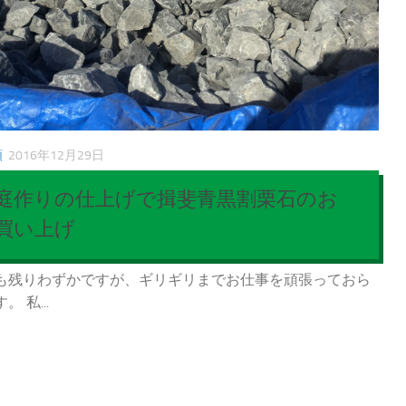
類
2016年12月29日
庭作りの仕上げで揖斐青黒割栗石のお
買い上げ
も残りわずかですが、ギリギリまでお仕事を頑張っておら
。 私...