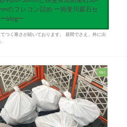
0mmのフレコン詰め ー揖斐川庭石セ
ーblogー
てつく寒さが続いております。 昼間でさえ、外に出
.
0