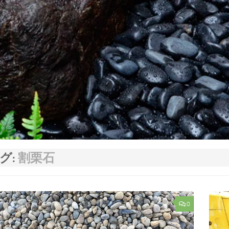
グ:
割栗石
0