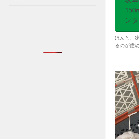
15
ンタ
ほんと、凍
るのが億劫..