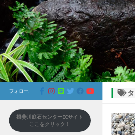
コンテンツへスキップ
フォロー:
タ
揖斐川庭石センターECサイト
ここをクリック！