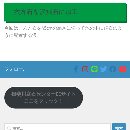
六方石を沢飛石に加工
今回は、六方石を45cmの高さに切って池の中に飛石のよ
うに配置する沢...
フォロー:
揖斐川庭石センターECサイト
ここをクリック！
検