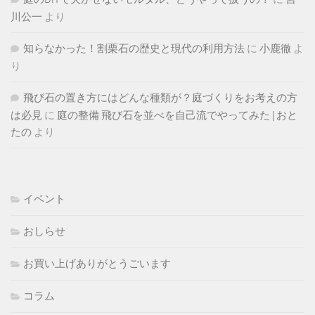
川公一
より
知らなかった！割栗石の歴史と現代の利用方法
に
小鹿徹
よ
り
飛び石の置き方にはどんな種類が？庭づくりをお考えの方
は必見
に
庭の整備 飛び石を並べを自己流でやってみた | おと
たの
より
イベント
おしらせ
お買い上げありがとうごいます
コラム