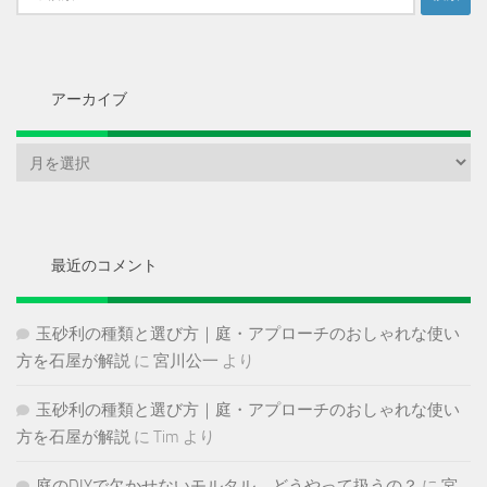
索:
アーカイブ
ア
ー
カ
イ
ブ
最近のコメント
玉砂利の種類と選び方｜庭・アプローチのおしゃれな使い
方を石屋が解説
に
宮川公一
より
玉砂利の種類と選び方｜庭・アプローチのおしゃれな使い
方を石屋が解説
に
Tim
より
庭のDIYで欠かせないモルタル、どうやって扱うの？
に
宮