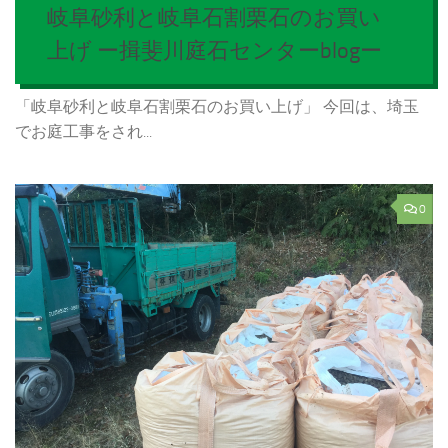
岐阜砂利と岐阜石割栗石のお買い
上げ ー揖斐川庭石センターblogー
「岐阜砂利と岐阜石割栗石のお買い上げ」 今回は、埼玉
でお庭工事をされ...
0