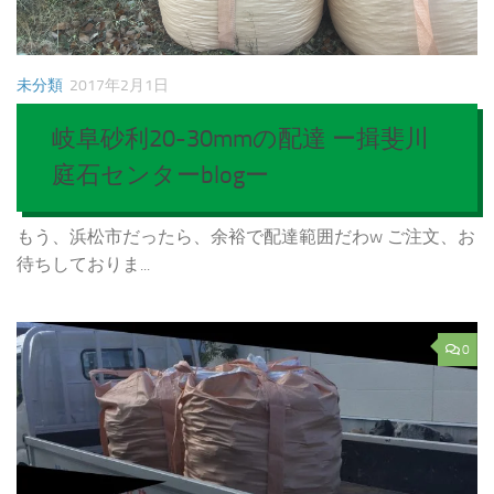
未分類
2017年2月1日
岐阜砂利20-30mmの配達 ー揖斐川
庭石センターblogー
もう、浜松市だったら、余裕で配達範囲だわw ご注文、お
待ちしておりま...
0