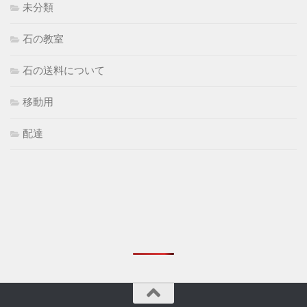
未分類
石の教室
石の送料について
移動用
配達