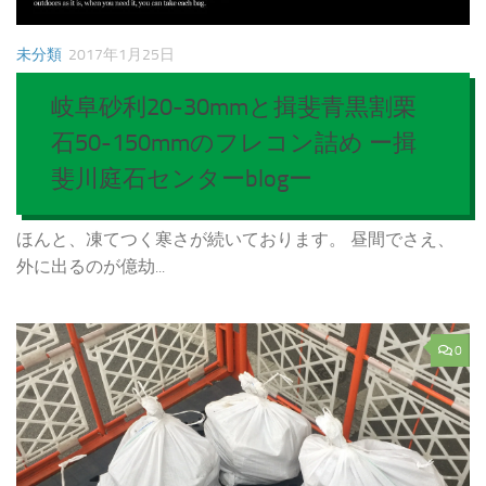
未分類
2017年1月25日
岐阜砂利20-30mmと揖斐青黒割栗
石50-150mmのフレコン詰め ー揖
斐川庭石センターblogー
ほんと、凍てつく寒さが続いております。 昼間でさえ、
外に出るのが億劫...
0