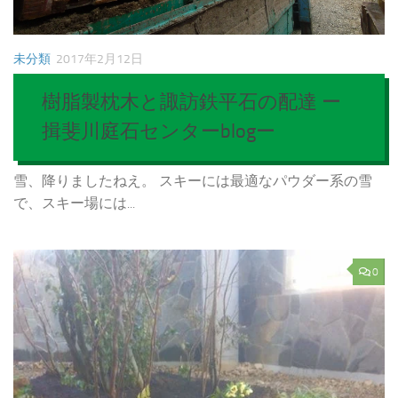
未分類
2017年2月12日
樹脂製枕木と諏訪鉄平石の配達 ー
揖斐川庭石センターblogー
雪、降りましたねえ。 スキーには最適なパウダー系の雪
で、スキー場には...
0