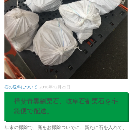
石の送料について
2016年12月29日
揖斐青黒割栗石、岐阜石割栗石を宅
急便で配送」
年末の掃除で、庭をお掃除ついでに、新たに石を入れて、