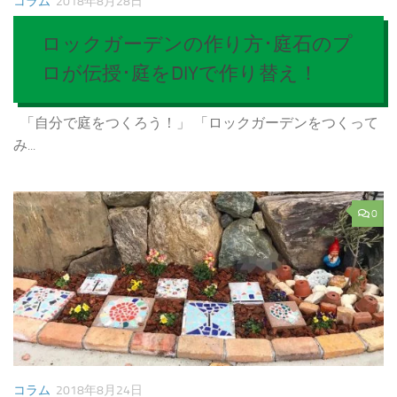
コラム
2018年8月28日
ロックガーデンの作り方･庭石のプ
ロが伝授･庭をDIYで作り替え！
「自分で庭をつくろう！」 「ロックガーデンをつくって
み...
0
コラム
2018年8月24日