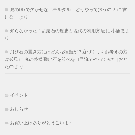
庭のDIYで欠かせないモルタル、どうやって扱うの？
に
宮
川公一
より
知らなかった！割栗石の歴史と現代の利用方法
に
小鹿徹
よ
り
飛び石の置き方にはどんな種類が？庭づくりをお考えの方
は必見
に
庭の整備 飛び石を並べを自己流でやってみた | おと
たの
より
イベント
おしらせ
お買い上げありがとうごいます