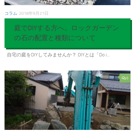
コラム
2018年9月21日
庭でDIYする方へ。ロックガーデン
の石の配置と種類について
自宅の庭をDIYしてみませんか？ DIYとは「Do i...
0