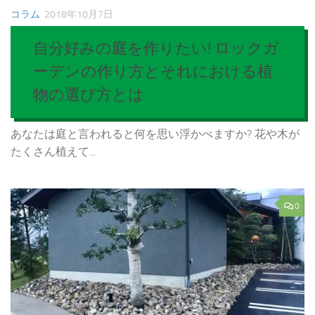
コラム
2018年10月7日
自分好みの庭を作りたい! ロックガ
ーデンの作り方とそれにおける植
物の選び方とは
あなたは庭と言われると何を思い浮かべますか? 花や木が
たくさん植えて...
0