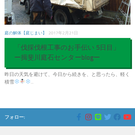
庭の解体【庭じまい】
2017年2月21日
「伐採伐根工事のお手伝い 5日目」
ー揖斐川庭石センターblogー
昨日の天気を避けて、今日から続きを、と思ったら、軽く
積雪
...
フォロー: