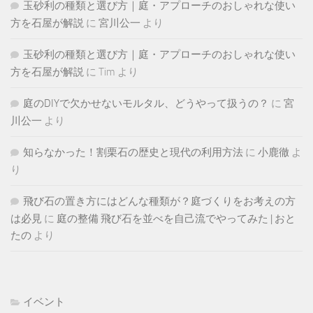
玉砂利の種類と選び方｜庭・アプローチのおしゃれな使い
方を石屋が解説
に
宮川公一
より
玉砂利の種類と選び方｜庭・アプローチのおしゃれな使い
方を石屋が解説
に
Tim
より
庭のDIYで欠かせないモルタル、どうやって扱うの？
に
宮
川公一
より
知らなかった！割栗石の歴史と現代の利用方法
に
小鹿徹
よ
り
飛び石の置き方にはどんな種類が？庭づくりをお考えの方
は必見
に
庭の整備 飛び石を並べを自己流でやってみた | おと
たの
より
イベント