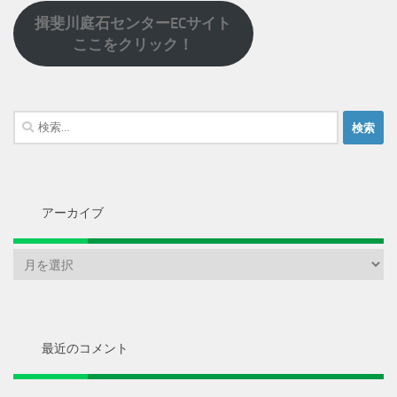
揖斐川庭石センターECサイト
ここをクリック！
検
索:
アーカイブ
ア
ー
カ
イ
ブ
最近のコメント