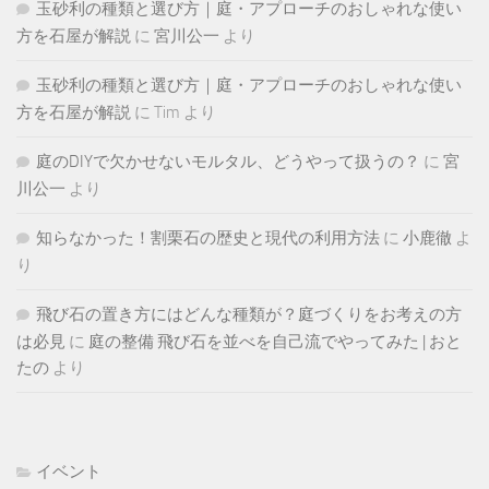
玉砂利の種類と選び方｜庭・アプローチのおしゃれな使い
方を石屋が解説
に
宮川公一
より
玉砂利の種類と選び方｜庭・アプローチのおしゃれな使い
方を石屋が解説
に
Tim
より
庭のDIYで欠かせないモルタル、どうやって扱うの？
に
宮
川公一
より
知らなかった！割栗石の歴史と現代の利用方法
に
小鹿徹
よ
り
飛び石の置き方にはどんな種類が？庭づくりをお考えの方
は必見
に
庭の整備 飛び石を並べを自己流でやってみた | おと
たの
より
イベント