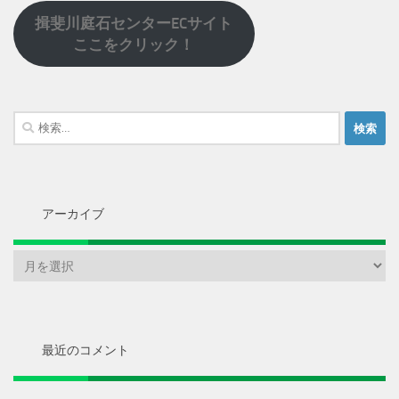
揖斐川庭石センターECサイト
ここをクリック！
検
索:
アーカイブ
ア
ー
カ
イ
ブ
最近のコメント