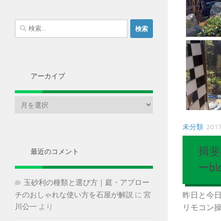
検
索:
アーカイブ
ア
ー
カ
未分類
201
イ
ブ
揖斐
最近のコメント
ーbl
玉砂利の種類と選び方｜庭・アプロー
昨日と今日
チのおしゃれな使い方を石屋が解説
に
宮
川公一
より
リモコン操..