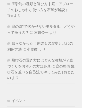
玉砂利の種類と選び方｜庭・アプロー
チのおしゃれな使い方を石屋が解説
に
Tim
より
庭のDIYで欠かせないモルタル、どうや
って扱うの？
に
宮川公一
より
知らなかった！割栗石の歴史と現代の
利用方法
に
小鹿徹
より
飛び石の置き方にはどんな種類が？庭
づくりをお考えの方は必見
に
庭の整備 飛
び石を並べを自己流でやってみた | おとた
の
より
イベント