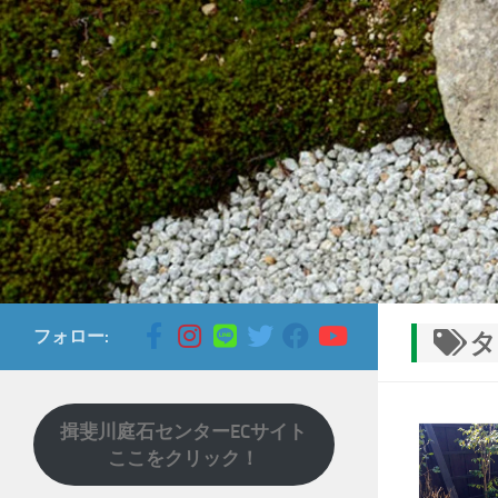
コンテンツへスキップ
フォロー:
タ
揖斐川庭石センターECサイト
ここをクリック！