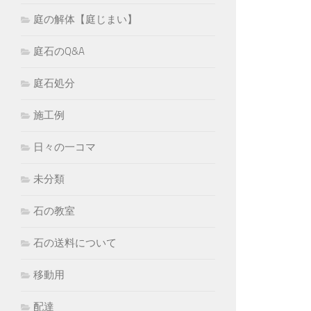
庭の解体【庭じまい】
庭石のQ&A
庭石処分
施工例
日々の一コマ
未分類
石の教室
石の送料について
移動用
配達