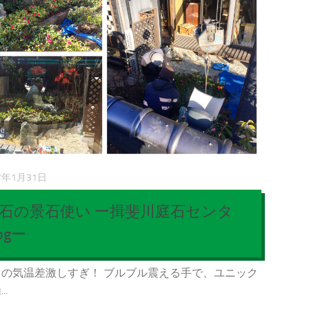
7年1月31日
石の景石使い ー揖斐川庭石センタ
ogー
の気温差激しすぎ！ ブルブル震える手で、ユニック
.