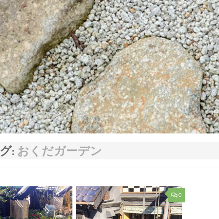
グ:
おくだガーデン
0