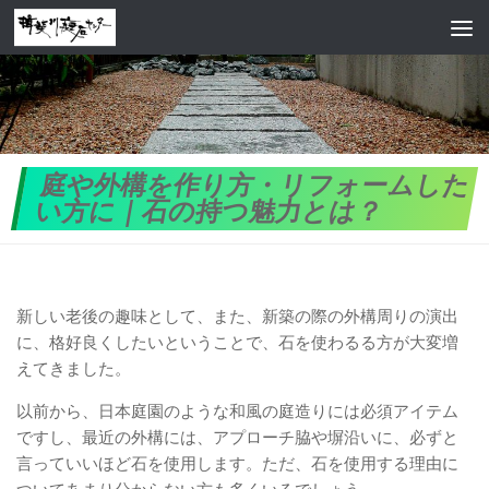
コンテンツへスキップ
庭や外構を作り方・リフォームした
い方に｜石の持つ魅力とは？
新しい老後の趣味として、また、新築の際の外構周りの演出
に、格好良くしたいということで、石を使わるる方が大変増
えてきました。
以前から、日本庭園のような和風の庭造りには必須アイテム
ですし、最近の外構には、アプローチ脇や塀沿いに、必ずと
言っていいほど石を使用します。ただ、石を使用する理由に