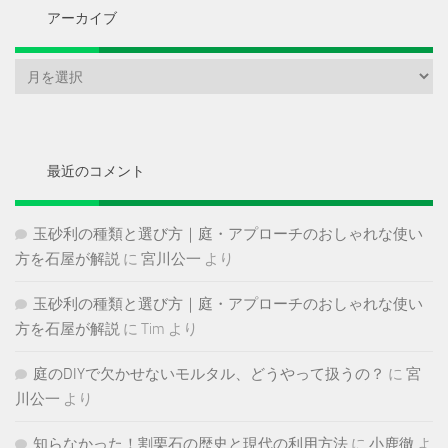
アーカイブ
ア
ー
カ
イ
ブ
最近のコメント
玉砂利の種類と選び方｜庭・アプローチのおしゃれな使い
方を石屋が解説
に
宮川公一
より
玉砂利の種類と選び方｜庭・アプローチのおしゃれな使い
方を石屋が解説
に
Tim
より
庭のDIYで欠かせないモルタル、どうやって扱うの？
に
宮
川公一
より
知らなかった！割栗石の歴史と現代の利用方法
に
小鹿徹
よ