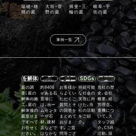
瑞穂・穂
大垣・菅
揖斐・三
岐阜・宇
積の庭
野の庭
輪の庭
佐の庭
事例一覧
施設案
内・ア
石の庭
クセス
よくあ
会社案
を解体
SDGs
360°V
る質問
内
する
庭の調
約8400
お客様か
持続可能
当社の歴
R
査、庭の
㎡ある石
らよくい
な社会の
史、会社
VIEW
解体の施
置場に
ただくご
実現に向
概要、経
工、庭の
は、ホー
質問とそ
けた、当
営理念、
解体後の
ムセンタ
の回答を
社の活動
重機につ
庭造りま
ーや石
まとめて
をご紹
いて、ス
ですべて
材、建材
おりま
介。
タッフ紹
お任せく
店などで
す。ご質
介、CSR
ださい。
はなかな
問等ござ
活動、採