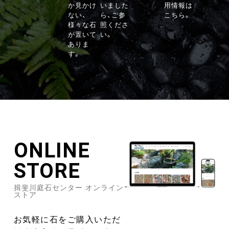
か見かけ
いました
用情報は
ない、
ら、ご参
こちら。
様々な石
照くださ
が置いて
い。
ありま
す。
ONLINE
STORE
揖斐川庭石センター オンライン
ストア
お気軽に石をご購入いただ