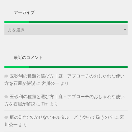
アーカイブ
ア
ー
カ
イ
ブ
最近のコメント
玉砂利の種類と選び方｜庭・アプローチのおしゃれな使い
方を石屋が解説
に
宮川公一
より
玉砂利の種類と選び方｜庭・アプローチのおしゃれな使い
方を石屋が解説
に
Tim
より
庭のDIYで欠かせないモルタル、どうやって扱うの？
に
宮
川公一
より