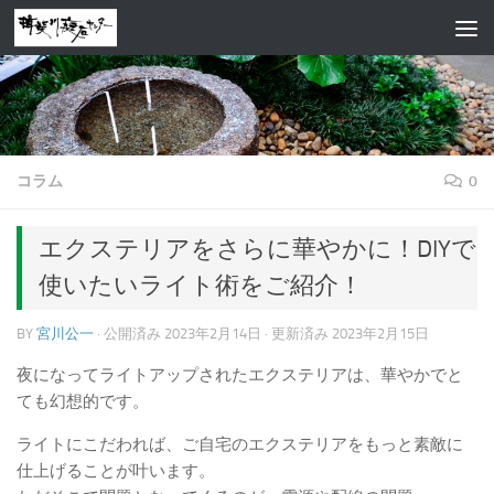
コンテンツへスキップ
コラム
0
エクステリアをさらに華やかに！DIYで
使いたいライト術をご紹介！
BY
宮川公一
· 公開済み
2023年2月14日
· 更新済み
2023年2月15日
夜になってライトアップされたエクステリアは、華やかでと
ても幻想的です。
ライトにこだわれば、ご自宅のエクステリアをもっと素敵に
仕上げることが叶います。