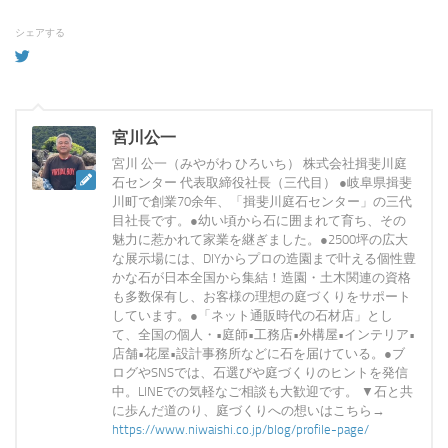
シェアする
宮川公一
宮川 公一（みやがわ ひろいち） 株式会社揖斐川庭
石センター 代表取締役社長（三代目） ●岐阜県揖斐
川町で創業70余年、「揖斐川庭石センター」の三代
目社長です。●幼い頃から石に囲まれて育ち、その
魅力に惹かれて家業を継ぎました。●2500坪の広大
な展示場には、DIYからプロの造園まで叶える個性豊
かな石が日本全国から集結！造園・土木関連の資格
も多数保有し、お客様の理想の庭づくりをサポート
しています。●「ネット通販時代の石材店」とし
て、全国の個人・•庭師•工務店•外構屋•インテリア•
店舗•花屋•設計事務所などに石を届けている。●ブ
ログやSNSでは、石選びや庭づくりのヒントを発信
中。LINEでの気軽なご相談も大歓迎です。 ▼石と共
に歩んだ道のり、庭づくりへの想いはこちら→
https://www.niwaishi.co.jp/blog/profile-page/