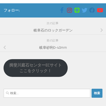
フォロー:
次の記事
岐阜石のロックガーデン
前の記事
岐阜砂利0-40mm
揖斐川庭石センターECサイト
ここをクリック！
検
索: