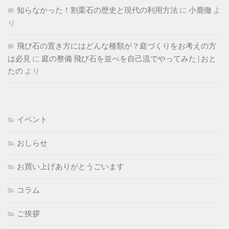
知らなかった！割栗石の歴史と現代の利用方法
に
小鹿徹
よ
り
飛び石の置き方にはどんな種類が？庭づくりをお考えの方
は必見
に
庭の整備 飛び石を並べを自己流でやってみた | おと
たの
より
イベント
おしらせ
お買い上げありがとうごいます
コラム
ご挨拶