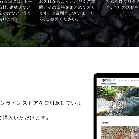
る石置場には、ホー
お客様からよくいただくご質
持続可能な社会
石材、建材店など
問とその回答をまとめており
た、当社の活動を
見かけない、様々
ます。ご質問等ございました
あります。
ら、ご参照ください。
オンラインストアをご用意していま
ご購入いただけます。