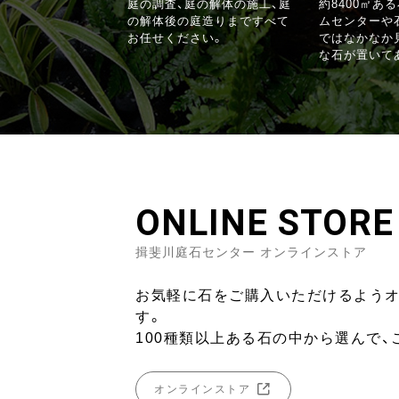
庭の調査、庭の解体の施工、庭
約8400㎡あ
の解体後の庭造りまですべて
ムセンターや
お任せください。
ではなかなか
な石が置いて
ONLINE STORE
揖斐川庭石センター オンラインストア
お気軽に石をご購入いただけるよう
す。
100種類以上ある石の中から選んで、
オンラインストア