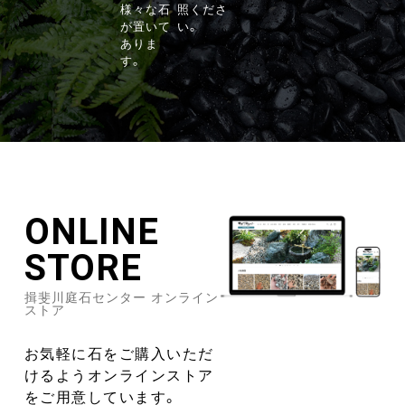
様々な石
照くださ
が置いて
い。
ありま
す。
ONLINE
STORE
揖斐川庭石センター オンライン
ストア
お気軽に石をご購入いただ
けるようオンラインストア
をご用意しています。