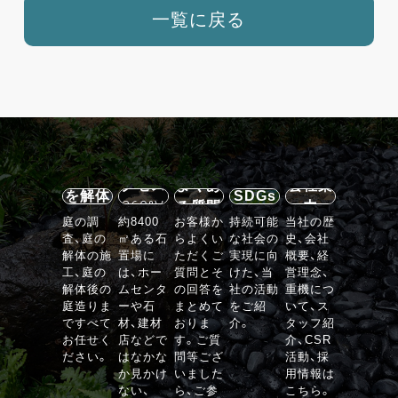
一覧に戻る
施設案
内・ア
石の庭
クセス
よくあ
会社案
を解体
SDGs
360°V
る質問
内
する
庭の調
約8400
お客様か
持続可能
当社の歴
R
査、庭の
㎡ある石
らよくい
な社会の
史、会社
VIEW
解体の施
置場に
ただくご
実現に向
概要、経
工、庭の
は、ホー
質問とそ
けた、当
営理念、
解体後の
ムセンタ
の回答を
社の活動
重機につ
庭造りま
ーや石
まとめて
をご紹
いて、ス
ですべて
材、建材
おりま
介。
タッフ紹
お任せく
店などで
す。ご質
介、CSR
ださい。
はなかな
問等ござ
活動、採
か見かけ
いました
用情報は
ない、
ら、ご参
こちら。