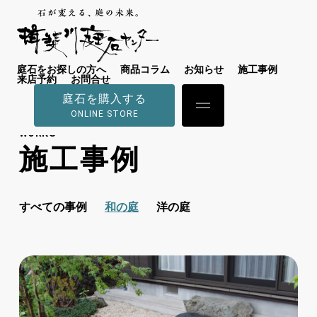
庭石をお探しの方へ
商品コラム
お知らせ
施工事例
来店予約
お問合せ
庭石を購入する
ONLINE STORE
WORKS
施工事例
すべての事例
和の庭
洋の庭