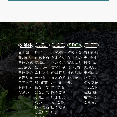
施設案
内・ア
石の庭
クセス
よくあ
会社案
を解体
SDGs
360°V
る質問
内
する
庭の調
約8400
お客様か
持続可能
当社の歴
R
査、庭の
㎡ある石
らよくい
な社会の
史、会社
VIEW
解体の施
置場に
ただくご
実現に向
概要、経
工、庭の
は、ホー
質問とそ
けた、当
営理念、
解体後の
ムセンタ
の回答を
社の活動
重機につ
庭造りま
ーや石
まとめて
をご紹
いて、ス
ですべて
材、建材
おりま
介。
タッフ紹
お任せく
店などで
す。ご質
介、CSR
ださい。
はなかな
問等ござ
活動、採
か見かけ
いました
用情報は
ない、
ら、ご参
こちら。
様々な石
照くださ
が置いて
い。