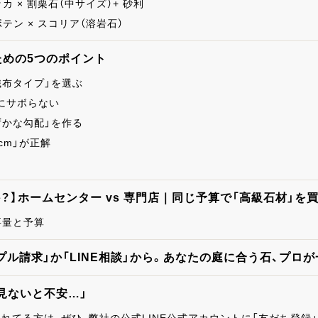
カ × 割栗石（中サイズ）+ 砂利
テン × スコリア（溶岩石）
ための5つのポイント
織布タイプ」を選ぶ
にサボらない
ずかな勾配」を作る
cm」が正解
？】ホームセンター vs 専門店｜同じ予算で「高級石材」を
要量と予算
プル請求」か「LINE相談」から。あなたの庭に合う石、プロ
見ないと不安…」