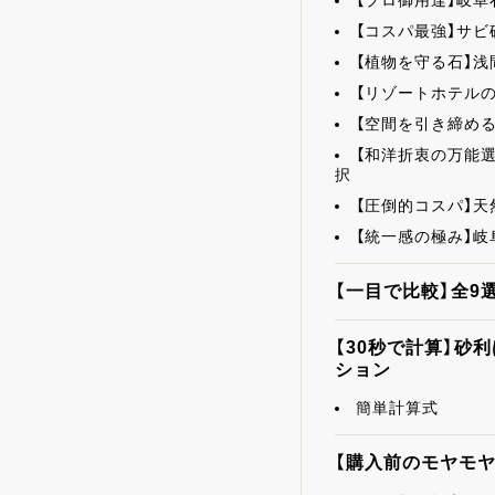
【プロ御用達】岐
【コスパ最強】サビ
【植物を守る石】
【リゾートホテル
【空間を引き締め
【和洋折衷の万能選
択
【圧倒的コスパ】天
【統一感の極み】
【一目で比較】全9
【30秒で計算】砂
ション
簡単計算式
【購入前のモヤモヤ