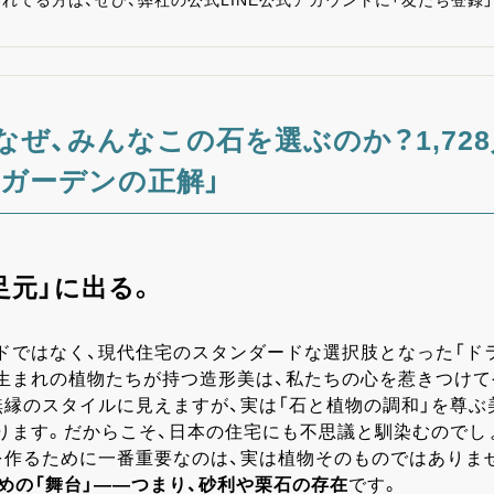
を使われてる方は、ぜひ、弊社の公式LINE公式アカウントに「友だち登
。
新】なぜ、みんなこの石を選ぶのか？1,7
ガーデンの正解」
足元」に出る。
ドではなく、現代住宅のスタンダードな選択肢となった「ドラ
生まれの植物たちが持つ造形美は、私たちの心を惹きつけて
無縁のスタイルに見えますが、実は「石と植物の調和」を尊ぶ
ります。だからこそ、日本の住宅にも不思議と馴染むのでし
を作るために一番重要なのは、実は植物そのものではありませ
めの「舞台」――つまり、砂利や栗石の存在
です。