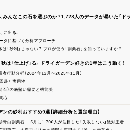
なぜ、みんなこの石を選ぶのか？1,728人のデータが暴いた「
」に出る。
データに基づく分析アプローチ
は「砂利」じゃない？ プロが使う「割栗石」を知っていますか？
、秋は「仕上げ」る。ドライガーデン好きの1年はこう動く！
行動分析（2024年12月〜2025年11月）
の回帰と実用性
浅間石）の底堅い需要と機能美
関心
デンの砂利おすすめ9選【詳細分析と選定理由】
斐青白割栗石… 5月に1,700人が注目した「失敗しない」絶対王者