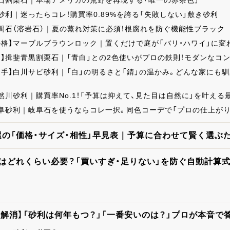
阜石割栗石｜本場アメリカの荒野を再現する「唯一の赤茶色」
砂利｜迷ったらコレ！購買率0.89%を誇る「失敗しない」敷き砂利
浅間石（溶岩石）｜夏の蒸れ対策に必須！根腐れを防ぐ機能性ブラック
の格】マーブルブラウンロック｜置くだけで庭が「バリ・ハワイ」に変
る】揖斐青黒割栗石｜「青白」との2色使いがプロの鉄則！モダンなコ
手】白川サビ砂利｜「白」の明るさと「錆」の温かみ。どんな家にも馴
然川砂利｜購買率No.1！「予算は抑えて、見た目は自然に」を叶える
岐阜砂利｜岐阜石を使うならコレ一択。同色コーデで「プロの仕上が
選の「価格・サイズ・相性」早見表｜予算に合わせて賢く選ぶ
利はどれくらい必要？「買いすぎ・足りない」を防ぐ自動計算
解消】「砂利は何年もつ？」「一番安いのは？」プロが本音で答え