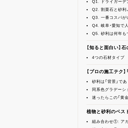
Q1. ドライガー
Q2. 割栗石と砂
Q3. 一番コスパ
Q4. 岐阜・愛知
Q5. 砂利は何年も
【知ると面白い】石
4つの石材タイプ
【プロの施工テク】
砂利は「背景」であ
同系色グラデーシ
迷ったらこの「黄金
植物と砂利のベス
組み合わせ①: アガ