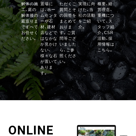
VIEW
解体の施
置場に
ただくご
実現に向
概要、経
工、庭の
は、ホー
質問とそ
けた、当
営理念、
解体後の
ムセンタ
の回答を
社の活動
重機につ
庭造りま
ーや石
まとめて
をご紹
いて、ス
ですべて
材、建材
おりま
介。
タッフ紹
お任せく
店などで
す。ご質
介、CSR
ださい。
はなかな
問等ござ
活動、採
か見かけ
いました
用情報は
ない、
ら、ご参
こちら。
様々な石
照くださ
が置いて
い。
ありま
す。
ONLINE