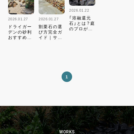
2026.01.22
「溶融還元
2026.01.27
2026.01.27
石」とは？庭
ドライガー
割栗石の選
のプロが徹
デンの砂利
び方完全ガ
底解説！お
おすすめ9
イド｜サイ
しゃれな
選【色別・サ
ズ別実測デ
DIY活用術
イズ別・価
ータで施工
から価格、
格比較表付
高さ・必要
天然石との
き】
袋数が5秒
違いまで
で分かる
1
WORKS