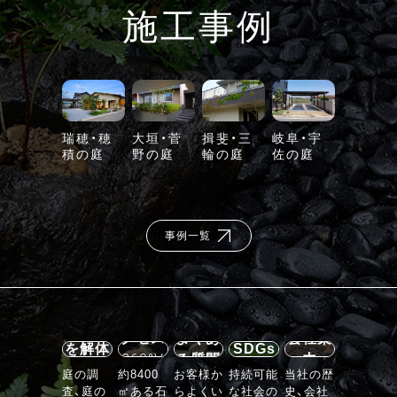
施工事例
瑞穂・穂
大垣・菅
揖斐・三
岐阜・宇
積の庭
野の庭
輪の庭
佐の庭
事例一覧
施設案
内・ア
石の庭
クセス
よくあ
会社案
を解体
SDGs
360°V
る質問
内
する
庭の調
約8400
お客様か
持続可能
当社の歴
R
査、庭の
㎡ある石
らよくい
な社会の
史、会社