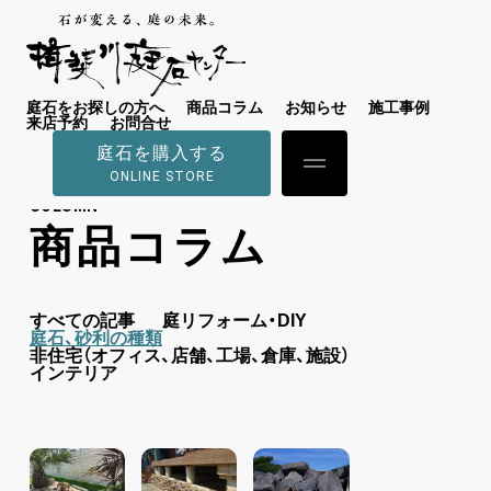
庭石をお探しの方へ
商品コラム
お知らせ
施工事例
来店予約
お問合せ
庭石を購入する
ONLINE STORE
COLUMN
商品コラム
すべての記事
庭リフォーム・DIY
庭石、砂利の種類
非住宅（オフィス、店舗、工場、倉庫、施設）
インテリア